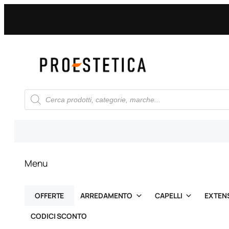
Vai
al
contenuto
Ricerca
prodotti
Menu
OFFERTE
ARREDAMENTO
CAPELLI
EXTEN
CODICI SCONTO