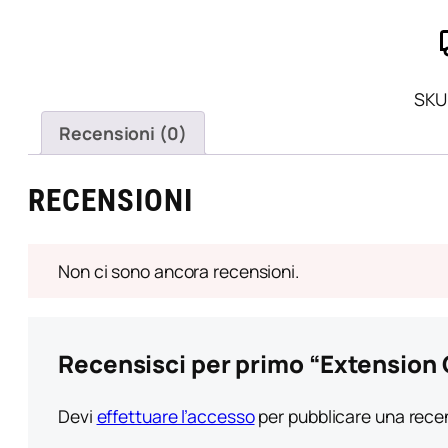
B
B
4
n
S
c
B
q
SKU
r
d
Recensioni (0)
m
q
RECENSIONI
Non ci sono ancora recensioni.
Recensisci per primo “Extension C
Devi
effettuare l’accesso
per pubblicare una rece