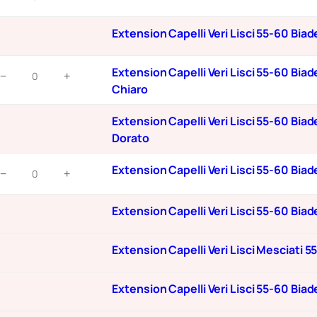
)
apelli
latino
eri
ener
Extension Capelli Veri Lisci 55-60 Bia
isci
uantità
5-
xtension
Extension Capelli Veri Lisci 55-60 Bi
0
−
+
apelli
Chiaro
iadesivo
eri
pz
isci
Extension Capelli Veri Lisci 55-60 Bi
he/8
5-
Dorato
iondo
0
curo
xtension
Extension Capelli Veri Lisci 55-60 Bi
iadesivo
−
+
uantità
apelli
pz
eri
he/Db2
Extension Capelli Veri Lisci 55-60 Bia
isci
iondo
5-
hiaro
Extension Capelli Veri Lisci Mesciati 
0
uantità
iadesivo
pz
Extension Capelli Veri Lisci 55-60 Bia
he/Db4