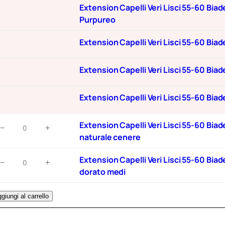
orato
Extension Capelli Veri Lisci 55-60 Bi
uantità
Purpureo
Extension Capelli Veri Lisci 55-60 Bi
Extension Capelli Veri Lisci 55-60 Biad
Extension Capelli Veri Lisci 55-60 Bi
xtension
Extension Capelli Veri Lisci 55-60 Bia
−
+
apelli
naturale cenere
eri
xtension
isci
Extension Capelli Veri Lisci 55-60 Bi
−
+
apelli
5-
dorato medi
eri
0
isci
iadesivo
giungi al carrello
5-
pz
0
he/16