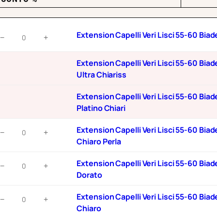
i
p
xtension
Extension Capelli Veri Lisci 55-60 Bi
r
−
+
apelli
e
eri
Extension Capelli Veri Lisci 55-60 Bi
z
isci
Ultra Chiariss
z
5-
0
o
Extension Capelli Veri Lisci 55-60 Bi
iadesivo
:
Platino Chiari
pz
d
he/10
xtension
Extension Capelli Veri Lisci 55-60 Bia
−
+
a
iondo
apelli
Chiaro Perla
2
hiaro
eri
uantità
xtension
1
isci
Extension Capelli Veri Lisci 55-60 Bia
−
+
apelli
5-
Dorato
,
eri
0
9
xtension
isci
Extension Capelli Veri Lisci 55-60 Bi
iadesivo
−
+
5
apelli
5-
Chiaro
pz