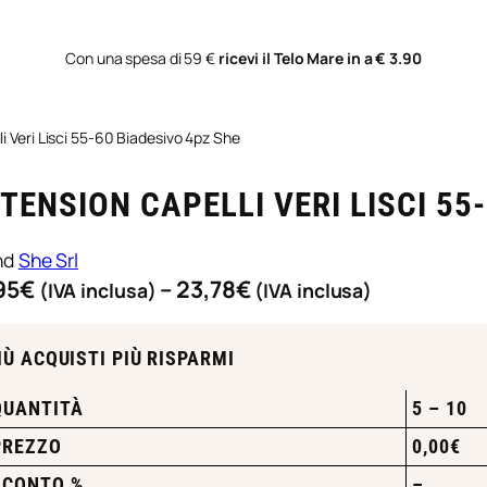
Con una spesa di 59 €
ricevi il Telo Mare in a € 3.90
i Veri Lisci 55-60 Biadesivo 4pz She
TENSION CAPELLI VERI LISCI 55
nd
She Srl
F
95
€
–
23,78
€
(IVA inclusa)
(IVA inclusa)
a
s
IÙ ACQUISTI PIÙ RISPARMI
c
i
QUANTITÀ
5 – 10
a
PREZZO
0,00
€
d
SCONTO %
–