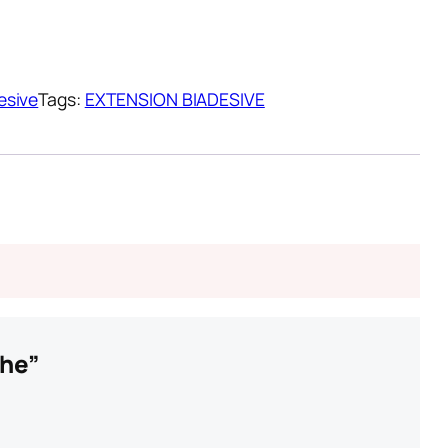
esive
Tags:
EXTENSION BIADESIVE
She”