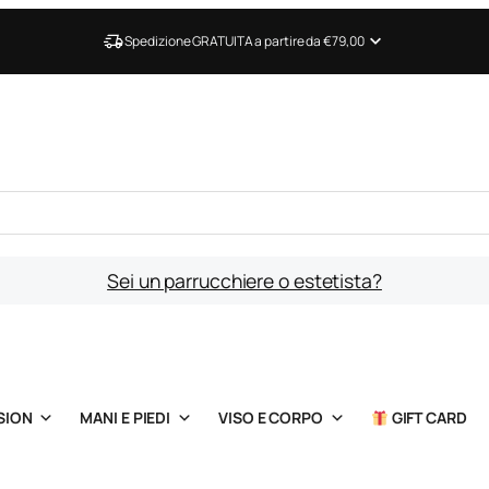
Spedizione GRATUITA a partire da €79,00
Sei un parrucchiere o estetista?
SION
MANI E PIEDI
VISO E CORPO
GIFT CARD