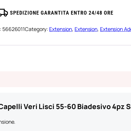
iadesivo
iondo
pz
aturale
SPEDIZIONE GARANTITA ENTRO 24/48 ORE
he/28
enere
iondo
uantità
:
56626011
Category:
Extension
, 
Extension
, 
Extension Ad
osso
orato
edi
uantità
apelli Veri Lisci 55-60 Biadesivo 4pz 
nsione.