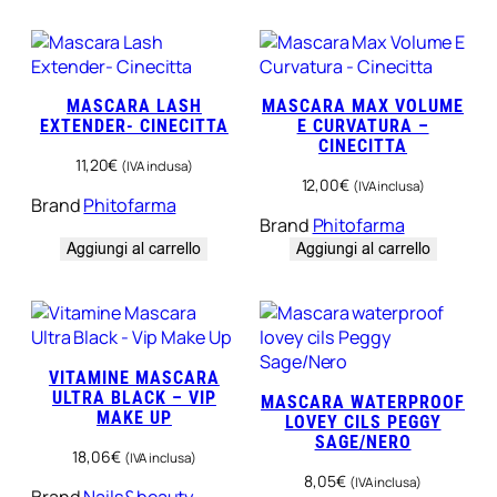
MASCARA LASH
MASCARA MAX VOLUME
EXTENDER- CINECITTA
E CURVATURA –
CINECITTA
11,20
€
(IVA inclusa)
12,00
€
(IVA inclusa)
Brand
Phitofarma
Brand
Phitofarma
Aggiungi al carrello
Aggiungi al carrello
VITAMINE MASCARA
ULTRA BLACK – VIP
MASCARA WATERPROOF
MAKE UP
LOVEY CILS PEGGY
SAGE/NERO
18,06
€
(IVA inclusa)
8,05
€
(IVA inclusa)
Brand
Nails&beauty