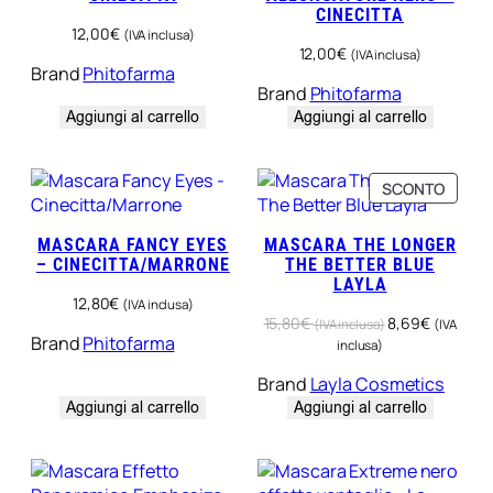
CINECITTA
12,00
€
(IVA inclusa)
12,00
€
(IVA inclusa)
Brand
Phitofarma
Brand
Phitofarma
Aggiungi al carrello
Aggiungi al carrello
P
SCONTO
R
O
MASCARA FANCY EYES
MASCARA THE LONGER
D
– CINECITTA/MARRONE
THE BETTER BLUE
O
LAYLA
T
12,80
€
(IVA inclusa)
T
15,80
€
8,69
€
(IVA inclusa)
(IVA
O
Brand
Phitofarma
inclusa)
I
N
Brand
Layla Cosmetics
O
Aggiungi al carrello
Aggiungi al carrello
F
F
E
R