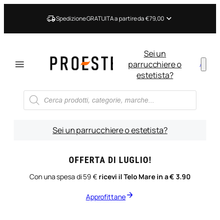
Vai
al
Spedizione GRATUITA a partire da €79,00
contenuto
Sei un
parrucchiere o
estetista?
Ricerca
prodotti
Sei un parrucchiere o estetista?
OFFERTA DI LUGLIO!
Con una spesa di 59 €
ricevi il Telo Mare in a € 3.90
Approfittane