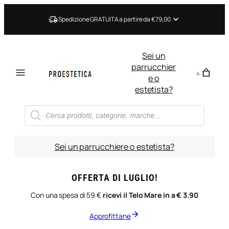
Vai
al
Spedizione GRATUITA a partire da €79,00
contenuto
Sei un
parrucchier
e o
estetista?
Ricerca
prodotti
Sei un parrucchiere o estetista?
OFFERTA DI LUGLIO!
Con una spesa di 59 €
ricevi il Telo Mare in a € 3.90
Approfittane