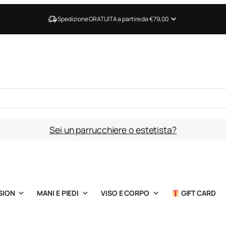
Spedizione GRATUITA a partire da €79,00
Sei un parrucchiere o estetista?
SION
MANI E PIEDI
VISO E CORPO
GIFT CARD