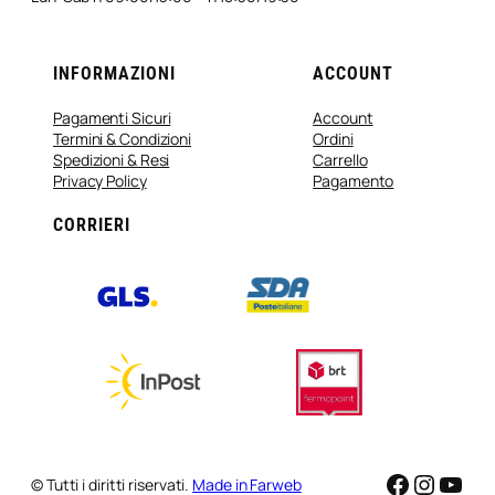
INFORMAZIONI
ACCOUNT
Pagamenti Sicuri
Account
Termini & Condizioni
Ordini
Spedizioni & Resi
Carrello
Privacy Policy
Pagamento
CORRIERI
Faceboo
Instag
You
© Tutti i diritti riservati.
Made in Farweb