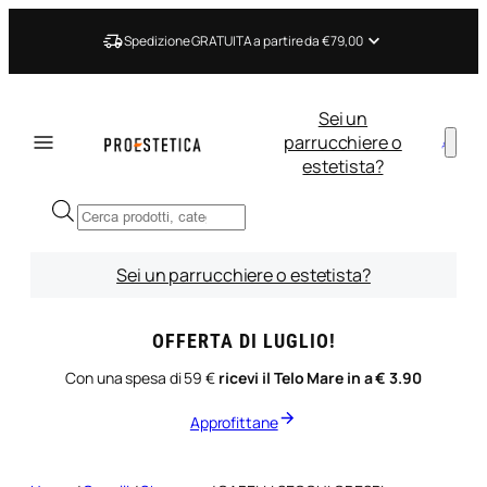
Vai
al
Spedizione GRATUITA a partire da €79,00
contenuto
Sei un
parrucchiere o
estetista?
Ricerca
prodotti
Sei un parrucchiere o estetista?
OFFERTA DI LUGLIO!
Con una spesa di 59 €
ricevi il Telo Mare in a € 3.90
Approfittane