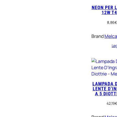
NEON PER 
12W T4
8,86
€
Brand
Melc
Leg
LAMPADA D
LENTE D’I
A 5 DIOT
42,19