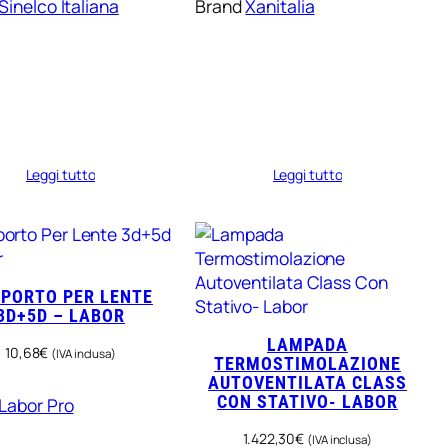
Sinelco Italiana
Brand
Xanitalia
Leggi tutto
Leggi tutto
PORTO PER LENTE
3D+5D – LABOR
LAMPADA
10,68
€
(IVA inclusa)
TERMOSTIMOLAZIONE
AUTOVENTILATA CLASS
CON STATIVO- LABOR
Labor Pro
1.422,30
€
(IVA inclusa)