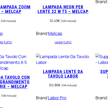
Brand
LAMPADA ZOOM
LAMPADA NEON PER
 – MELCAP
LENTE 22 W T5 – MELCAP
10,49
€
(IVA inclusa)
(IVA inclusa)
ap
Brand
Melcap
gi tutto
Leggi tutto
LAMPADA LENTE DA
SUP
TAVOLO LABOR
A TAVOLO CON
NGRANDIMENTO
60,86
€
(IVA inclusa)
TRIE – MELCAP
€
(IVA inclusa)
Brand
Labor Pro
Brand