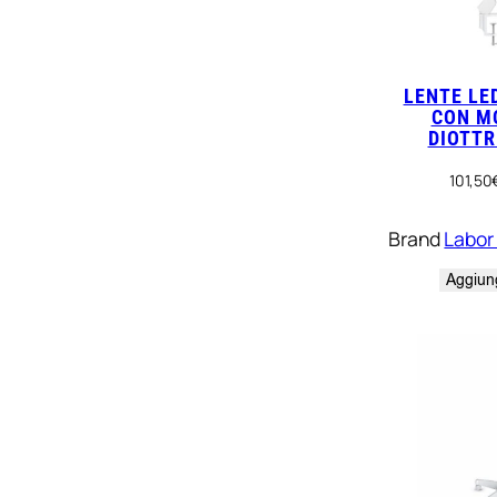
LENTE LE
CON M
DIOTTR
101,50
Brand
Labor
Aggiung