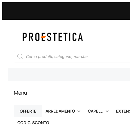
Vai
al
contenuto
Ricerca
prodotti
Menu
OFFERTE
ARREDAMENTO
CAPELLI
EXTEN
CODICI SCONTO