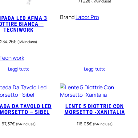
71,22
€
(IVA inclusa)
Brand
Labor Pro
PADA LED AFMA 3
OTTIRE BIANCA –
TECNIWORK
234,26
€
(IVA inclusa)
Tecniwork
Leggi tutto
Leggi tutto
ADA DA TAVOLO LED
LENTE 5 DIOTTRIE CON
MORSETTO – SIBEL
MORSETTO -XANITALIA
67,37
€
116,03
€
(IVA inclusa)
(IVA inclusa)