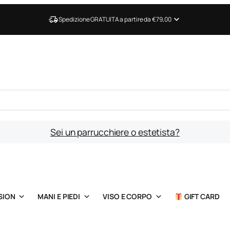
Spedizione GRATUITA a partire da €79,00
Sei un parrucchiere o estetista?
SION
MANI E PIEDI
VISO E CORPO
GIFT CARD