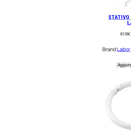
STATIVO
L
81,18
€
Brand
Labor
Aggiung