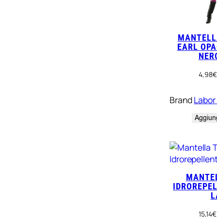
MANTELL
EARL OPA
NER
4,98
€
Brand
Labor
Aggiung
MANTEL
IDROREPEL
L
15,14
€