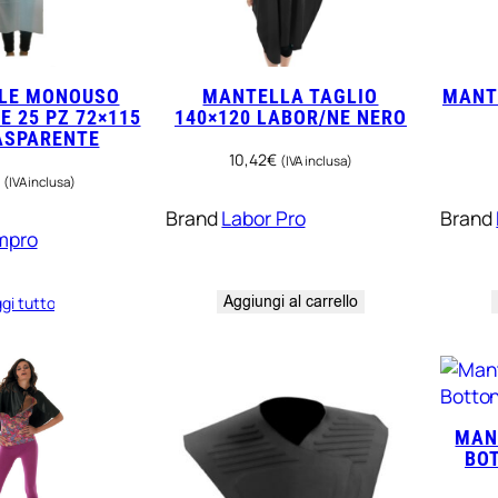
LE MONOUSO
MANTELLA TAGLIO
MANT
E 25 PZ 72×115
140×120 LABOR/NE NERO
ASPARENTE
10,42
€
(IVA inclusa)
(IVA inclusa)
Brand
Labor Pro
Brand
mpro
Aggiungi al carrello
gi tutto
MAN
BO