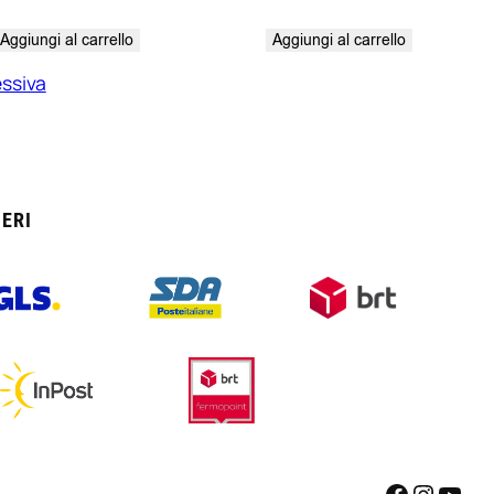
Aggiungi al carrello
Aggiungi al carrello
ssiva
ERI
Faceboo
Instag
You