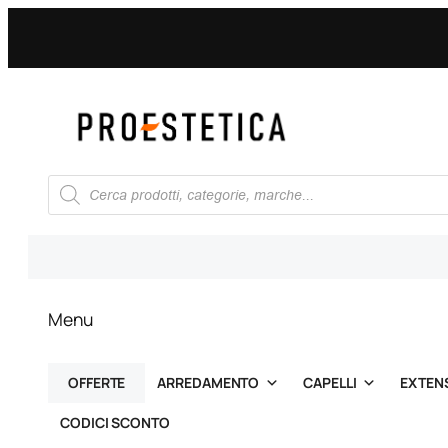
Vai
al
contenuto
Ricerca
prodotti
Menu
OFFERTE
ARREDAMENTO
CAPELLI
EXTEN
CODICI SCONTO