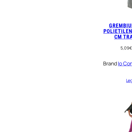
GREMBIU
POLIETILEN
CM TR
5,09
€
Brand
Io Co
Leg