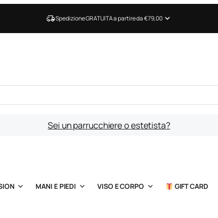
Spedizione GRATUITA a partire da €79,00
Sei un parrucchiere o estetista?
SION
MANI E PIEDI
VISO E CORPO
GIFT CARD