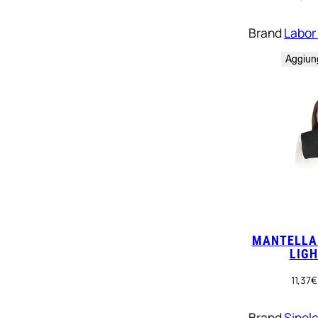
Brand
Labor
Aggiung
MANTELLA 
LIGH
11,37
€
Brand
Sinelc