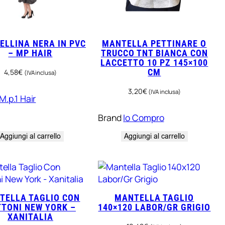
ELLINA NERA IN PVC
MANTELLA PETTINARE O
– MP HAIR
TRUCCO TNT BIANCA CON
LACCETTO 10 PZ 145×100
4,58
€
CM
(IVA inclusa)
3,20
€
(IVA inclusa)
M.p.1 Hair
Brand
Io Compro
Aggiungi al carrello
Aggiungi al carrello
TELLA TAGLIO CON
MANTELLA TAGLIO
TTONI NEW YORK –
140×120 LABOR/GR GRIGIO
XANITALIA