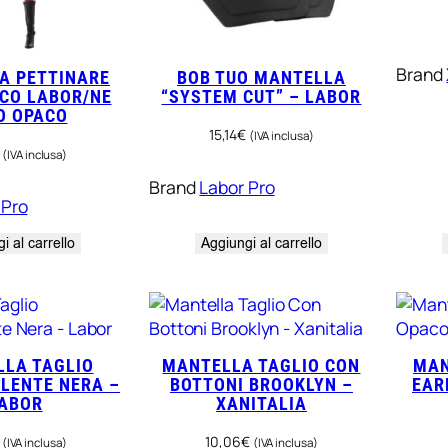
Brand
A PETTINARE
BOB TUO MANTELLA
CO LABOR/NE
“SYSTEM CUT” – LABOR
O OPACO
15,14
€
(IVA inclusa)
(IVA inclusa)
Brand
Labor Pro
 Pro
i al carrello
Aggiungi al carrello
LA TAGLIO
MANTELLA TAGLIO CON
MAN
LENTE NERA –
BOTTONI BROOKLYN –
EAR
ABOR
XANITALIA
10,06
€
(IVA inclusa)
(IVA inclusa)