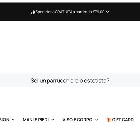
Spedizione GRATUITA a partire da €79,00
Sei un parrucchiere o estetista?
SION
MANI E PIEDI
VISO E CORPO
GIFT CARD