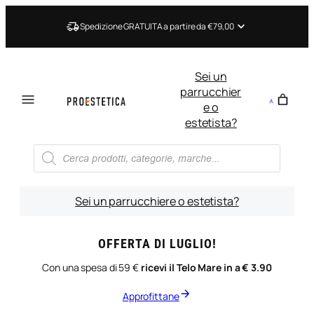
Vai
al
Spedizione GRATUITA a partire da €79,00
contenuto
Sei un
parrucchier
e o
estetista?
Ricerca
prodotti
Sei un parrucchiere o estetista?
OFFERTA DI LUGLIO!
Con una spesa di 59 €
ricevi il Telo Mare in a € 3.90
Approfittane