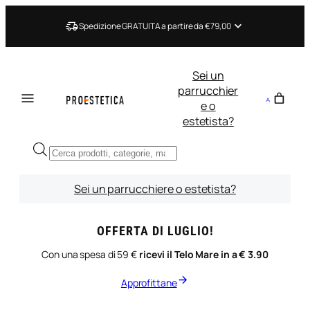
Vai
al
Spedizione GRATUITA a partire da €79,00
contenuto
Sei un
parrucchier
e o
estetista?
Ricerca
prodotti
Sei un parrucchiere o estetista?
OFFERTA DI LUGLIO!
Con una spesa di 59 €
ricevi il Telo Mare in a € 3.90
Approfittane