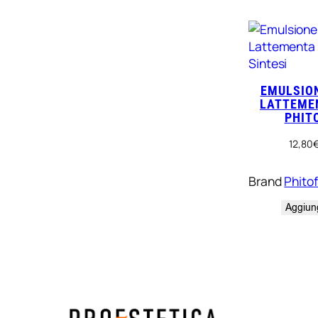
EMULSIO
LATTEMEN
PHIT
12,80
Brand
Phito
Aggiung