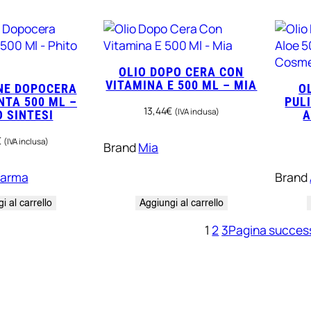
OLIO DOPO CERA CON
VITAMINA E 500 ML – MIA
NE DOPOCERA
O
TA 500 ML –
PULI
13,44
€
(IVA inclusa)
O SINTESI
A
€
(IVA inclusa)
Brand
Mia
farma
Brand
i al carrello
Aggiungi al carrello
1
2
3
Pagina succes