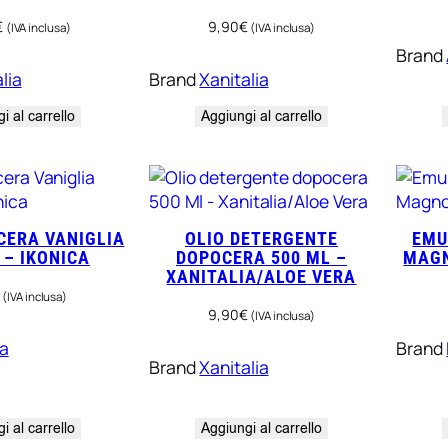
€
9,90
€
(IVA inclusa)
(IVA inclusa)
Brand
lia
Brand
Xanitalia
i al carrello
Aggiungi al carrello
CERA VANIGLIA
OLIO DETERGENTE
EMU
 – IKONICA
DOPOCERA 500 ML –
MAGN
XANITALIA/ALOE VERA
(IVA inclusa)
9,90
€
(IVA inclusa)
ca
Brand
Brand
Xanitalia
i al carrello
Aggiungi al carrello