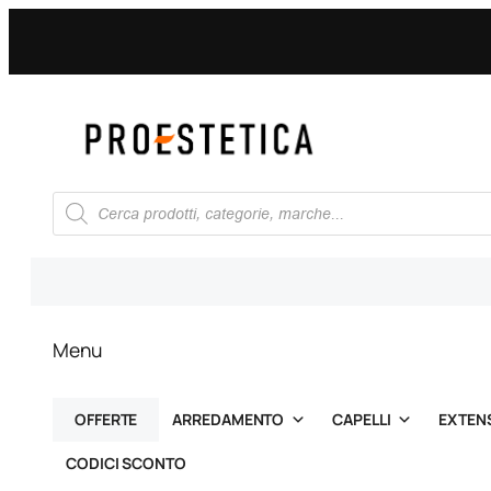
Vai
al
contenuto
Ricerca
prodotti
Menu
OFFERTE
ARREDAMENTO
CAPELLI
EXTEN
CODICI SCONTO