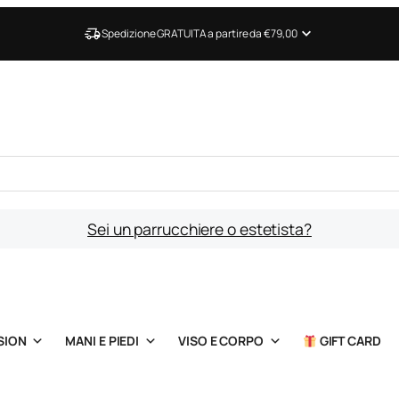
Spedizione GRATUITA a partire da €79,00
Sei un parrucchiere o estetista?
SION
MANI E PIEDI
VISO E CORPO
GIFT CARD