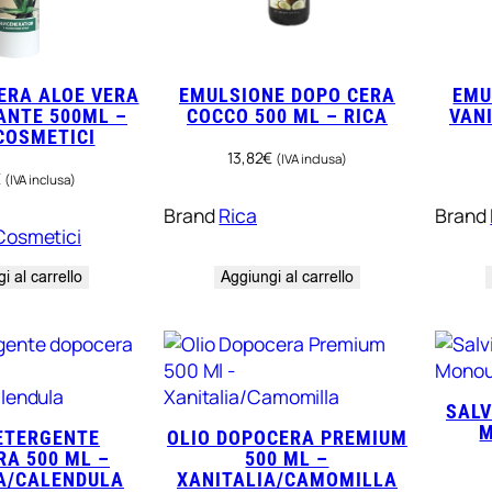
ERA ALOE VERA
EMULSIONE DOPO CERA
EMU
ANTE 500ML –
COCCO 500 ML – RICA
VANI
COSMETICI
13,82
€
(IVA inclusa)
€
(IVA inclusa)
Brand
Rica
Brand
Cosmetici
i al carrello
Aggiungi al carrello
SALV
M
ETERGENTE
OLIO DOPOCERA PREMIUM
A 500 ML –
500 ML –
A/CALENDULA
XANITALIA/CAMOMILLA