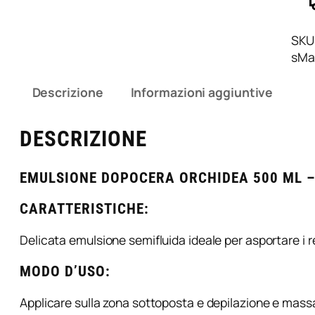
s
i
SKU
o
sMa
n
e
Descrizione
Informazioni aggiuntive
D
o
p
DESCRIZIONE
o
c
EMULSIONE DOPOCERA ORCHIDEA 500 ML –
e
r
CARATTERISTICHE:
a
O
Delicata emulsione semifluida ideale per asportare i res
r
c
MODO D’USO:
h
i
Applicare sulla zona sottoposta e depilazione e mas