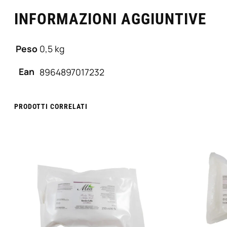
d
e
INFORMAZIONI AGGIUNTIVE
a
5
0
Peso
0,5 kg
0
Ean
8964897017232
M
l
–
PRODOTTI CORRELATI
M
i
a
q
u
a
n
t
i
t