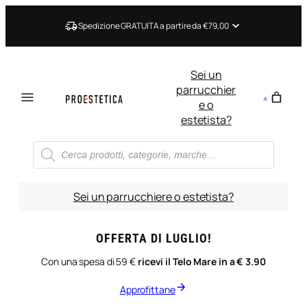
Vai
al
Spedizione GRATUITA a partire da €79,00
contenuto
Sei un
parrucchier
e o
estetista?
Ricerca
prodotti
Sei un parrucchiere o estetista?
OFFERTA DI LUGLIO!
Con una spesa di 59 €
ricevi il Telo Mare in a € 3.90
Approfittane