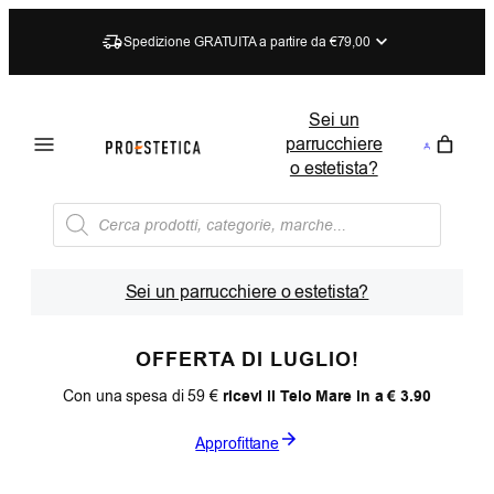
Spedizione GRATUITA a partire da €79,00
Sei un
parrucchiere
o estetista?
Ricerca
prodotti
Sei un parrucchiere o estetista?
OFFERTA DI LUGLIO!
Con una spesa di 59 €
ricevi il Telo Mare in a € 3.90
Approfittane