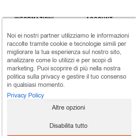
INFORMAZIONI
ACCOUNT
Pagamenti Sicuri
Account
Noi ei nostri partner utilizziamo le informazioni
Termini & Condizioni
Ordini
raccolte tramite cookie e tecnologie simili per
Spedizioni & Resi
Carrello
Privacy Policy
Pagamento
migliorare la tua esperienza sul nostro sito,
analizzare come lo utilizzi e per scopi di
CORRIERI
marketing. Puoi scoprire di più nella nostra
politica sulla privacy e gestire il tuo consenso
in qualsiasi momento.
Privacy Policy
Altre opzioni
Disabilita tutto
Faceboo
Instag
YouT
© Tutti i diritti riservati.
Made in Farweb