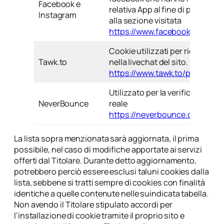
Facebook e
relativa App al fine di proporre o
Instagram
alla sezione visitata
https://www.facebook.com/poli
Cookie utilizzati per riconoscer
Tawk.to
nella livechat del sito.
https://www.tawk.to/privacy-po
Utilizzato per la verifica delle 
NeverBounce
reale
https://neverbounce.com/priv
La lista sopra menzionata sarà aggiornata, il prima
possibile, nel caso di modifiche apportate ai servizi
offerti dal Titolare. Durante detto aggiornamento,
potrebbero perciò essere esclusi taluni cookies dalla
lista, sebbene si tratti sempre di cookies con finalità
identiche a quelle contenute nelle suindicata tabella.
Non avendo il Titolare stipulato accordi per
l’installazione di cookie tramite il proprio sito e