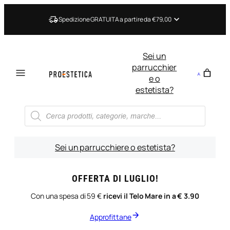
Vai
al
Spedizione GRATUITA a partire da €79,00
contenuto
Sei un
parrucchier
e o
estetista?
Ricerca
prodotti
Sei un parrucchiere o estetista?
OFFERTA DI LUGLIO!
Con una spesa di 59 €
ricevi il Telo Mare in a € 3.90
Approfittane