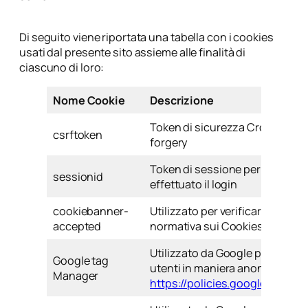
Di seguito viene riportata una tabella con i cookies
usati dal presente sito assieme alle finalità di
ciascuno di loro:
Nome Cookie
Descrizione
Token di sicurezza Cross-site 
csrftoken
forgery
Token di sessione per utenti c
sessionid
effettuato il login
cookiebanner-
Utilizzato per verificare l’accet
accepted
normativa sui Cookies
Utilizzato da Google per disting
Google tag
utenti in maniera anonima a fini 
Manager
https://policies.google.com/pr