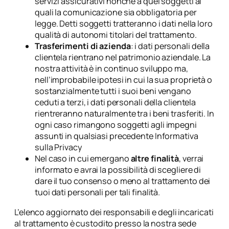
servizi assicurativi nonché a quei soggetti ai
quali la comunicazione sia obbligatoria per
legge. Detti soggetti tratteranno i dati nella loro
qualità di autonomi titolari del trattamento.
Trasferimenti di azienda
: i dati personali della
clientela rientrano nel patrimonio aziendale. La
nostra attività è in continuo sviluppo ma,
nell’improbabile ipotesi in cui la sua proprietà o
sostanzialmente tutti i suoi beni vengano
ceduti a terzi, i dati personali della clientela
rientreranno naturalmente tra i beni trasferiti. In
ogni caso rimangono soggetti agli impegni
assunti in qualsiasi precedente Informativa
sulla Privacy
Nel caso in cui emergano
altre finalità
, verrai
informato e avrai la possibilità di scegliere di
dare il tuo consenso o meno al trattamento dei
tuoi dati personali per tali finalità.
L’elenco aggiornato dei responsabili e degli incaricati
al trattamento è custodito presso la nostra sede