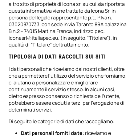
altro sito di proprietà di Icona srl su cui sia riportata
questa informativa viene trattato da Icona Srl in
persona del legale rappresentante p.t., P.Iva n.
03020870733, con sede in via Taranto 89A palazzina
B n.2 – 74015 Martina Franca, indirizzo pec:
iconasrl@italiapec.eu
, (in seguito, “Titolare”), in
qualità di “Titolare” del trattamento.
TIPOLOGIA DI DATI RACCOLTI SUI SITI
I dati personali che riceviamo dai nostri clienti, oltre
che a permettere l’utilizzo del servizio che forniamo,
ci aiutano a personalizzare e migliorare
continuamente il servizio stesso. In alcuni casi,
dietro espresso consenso o richiesta dell’utente,
potrebbero essere ceduti a terzi per l’erogazione di
determinati servizi.
Di seguito le categorie di dati che raccogliamo:
Dati personali forniti da te
: riceviamo e