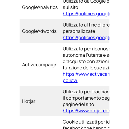
Utilizzato da Google per analizza
GoogleAnalytics
sul sito
https://policies.google.com/pr
Utilizzato al fine di proporre agl
GoogleAdwords
personalizzate
https://policies.google.com/pr
Utilizzato per riconoscere in m
autonoma l’utente e seguirlo n
d’acquisto con azioni personal
Active campaign
funzione delle sue azioni sul si
https://www.activecampaign.c
policy/
Utilizzato per tracciare in ma
il comportamento degli utenti s
Hotjar
pagine del sito
https://www.hotjar.com/privac
Cookie utilizzati per identificare
facebook che hanno navigato il