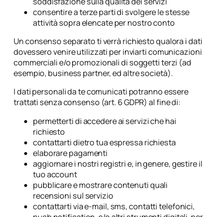
soddisfazione sulla qualità dei servizi
consentire a terze parti di svolgere le stesse
attività sopra elencate per nostro conto
Un consenso separato ti verrà richiesto qualora i dati
dovessero venire utilizzati per inviarti comunicazioni
commerciali e/o promozionali di soggetti terzi (ad
esempio, business partner, ed altre società).
I dati personali da te comunicati potranno essere
trattati senza consenso (art. 6 GDPR) al fine di:
permetterti di accedere ai servizi che hai
richiesto
contattarti dietro tua espressa richiesta
elaborare pagamenti
aggiornare i nostri registri e, in genere, gestire il
tuo account
pubblicare e mostrare contenuti quali
recensioni sul servizio
contattarti via e-mail, sms, contatti telefonici,
push notification, e/o altri strumenti digitali, per