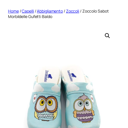
Home
/
Capelli
/
Abbigliamento
/
Zoccoli
/ Zoccolo Sabot
Morbildelle Gufetti Baldo