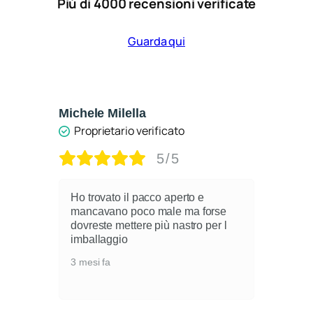
Più di 4000 recensioni verificate
Guarda qui
Michele Milella
Ca
Proprietario verificato
5/5
Ho trovato il pacco aperto e
mancavano poco male ma forse
dovreste mettere più nastro per l
i
imballaggio
3 mesi fa