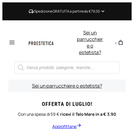
Vai
al
Spedizione GRATUITA a partire da €79,00
contenuto
Sei un
parrucchier
e o
estetista?
Ricerca
prodotti
Sei un parrucchiere o estetista?
OFFERTA DI LUGLIO!
Con una spesa di 59 €
ricevi il Telo Mare in a € 3.90
Approfittane