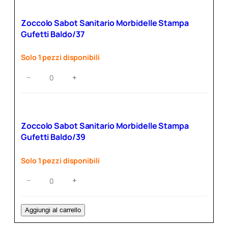
Morbidelle
Stampa
Zoccolo Sabot Sanitario Morbidelle Stampa
Gufetti
Gufetti Baldo/37
Baldo/40
quantità
Solo 1 pezzi disponibili
Zoccolo
−
+
Sabot
Sanitario
Morbidelle
Stampa
Zoccolo Sabot Sanitario Morbidelle Stampa
Gufetti
Gufetti Baldo/39
Baldo/37
quantità
Solo 1 pezzi disponibili
Zoccolo
−
+
Sabot
Sanitario
Morbidelle
Aggiungi al carrello
Stampa