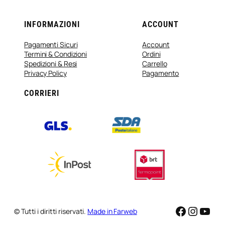
INFORMAZIONI
ACCOUNT
Pagamenti Sicuri
Account
Termini & Condizioni
Ordini
Spedizioni & Resi
Carrello
Privacy Policy
Pagamento
CORRIERI
Faceboo
Instag
You
© Tutti i diritti riservati.
Made in Farweb