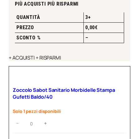
PIÙ ACQUISTI PIÙ RISPARMI
QUANTITÀ
3+
PREZZO
0,00
€
SCONTO %
–
+ ACQUISTI + RISPARMI
Zoccolo Sabot Sanitario Morbidelle Stampa
Gufetti Baldo/40
Solo 1 pezzi disponibili
Zoccolo
−
+
Sabot
Sanitario