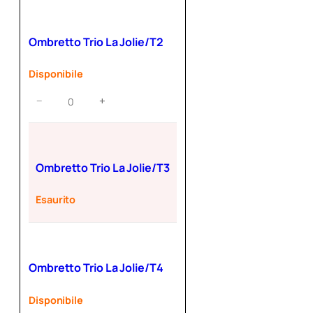
La
Jolie/T1
quantità
Ombretto Trio La Jolie/T2
Disponibile
Ombretto
−
+
Trio
La
Jolie/T2
quantità
Ombretto Trio La Jolie/T3
Esaurito
Ombretto Trio La Jolie/T4
Disponibile