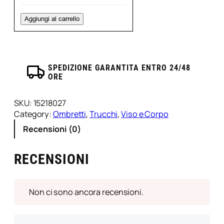
La
Jolie/T6
Aggiungi al carrello
quantità
SPEDIZIONE GARANTITA ENTRO 24/48
ORE
SKU:
15218027
Category:
Ombretti
, 
Trucchi
, 
Viso e Corpo
Recensioni (0)
RECENSIONI
Non ci sono ancora recensioni.