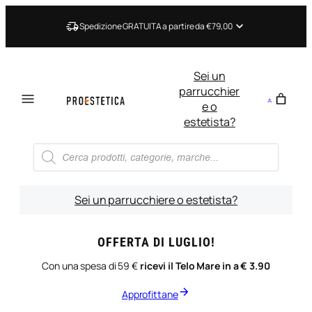
Vai
al
Spedizione GRATUITA a partire da €79,00
contenuto
Sei un
parrucchier
e o
estetista?
Ricerca
prodotti
Sei un parrucchiere o estetista?
OFFERTA DI LUGLIO!
Con una spesa di 59 €
ricevi il Telo Mare in a € 3.90
Approfittane