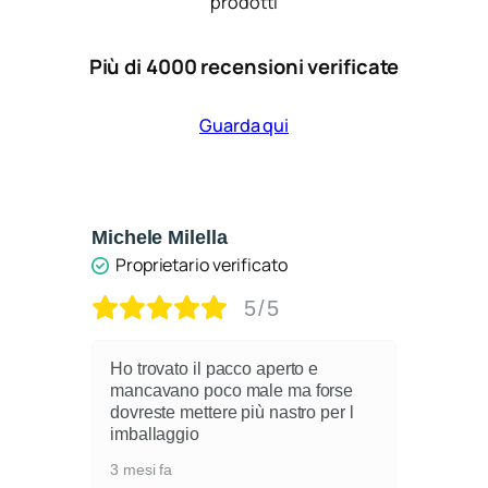
prodotti
Più di 4000 recensioni verificate
Guarda qui
Michele Milella
Ca
Proprietario verificato
5/5
Ho trovato il pacco aperto e
mancavano poco male ma forse
dovreste mettere più nastro per l
i
imballaggio
3 mesi fa