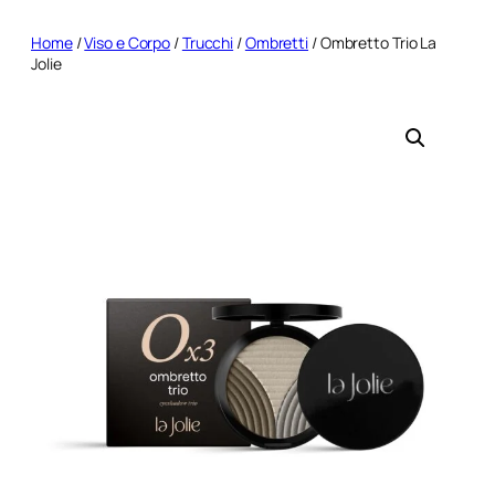
Home
/
Viso e Corpo
/
Trucchi
/
Ombretti
/ Ombretto Trio La
Jolie