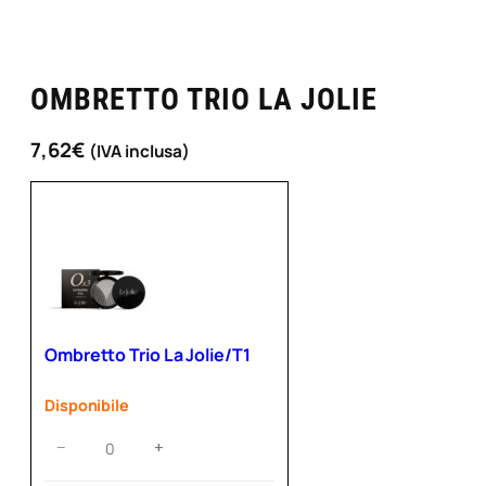
OMBRETTO TRIO LA JOLIE
7,62
€
(IVA inclusa)
Ombretto Trio La Jolie/T1
Disponibile
Ombretto
−
+
Trio