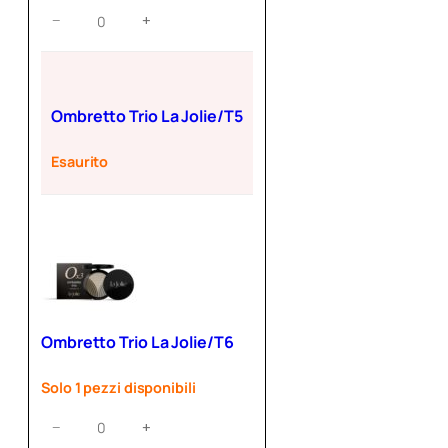
Ombretto
−
+
Trio
La
Jolie/T4
quantità
Ombretto Trio La Jolie/T5
Esaurito
Ombretto Trio La Jolie/T6
Solo 1 pezzi disponibili
Ombretto
−
+
Trio