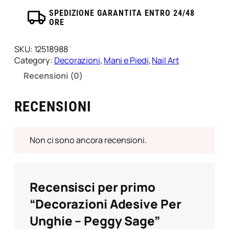
V
quantità
SPEDIZIONE GARANTITA ENTRO 24/48
A
ORE
i
n
SKU:
12518988
c
Category:
Decorazioni
, 
Mani e Piedi
, 
Nail Art
l
Recensioni (0)
u
s
RECENSIONI
a
)
Non ci sono ancora recensioni.
Recensisci per primo
“Decorazioni Adesive Per
Unghie – Peggy Sage”