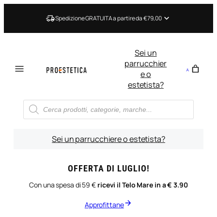
Vai
al
Spedizione GRATUITA a partire da €79,00
contenuto
Sei un
parrucchier
e o
estetista?
Ricerca
prodotti
Sei un parrucchiere o estetista?
OFFERTA DI LUGLIO!
Con una spesa di 59 €
ricevi il Telo Mare in a € 3.90
Approfittane