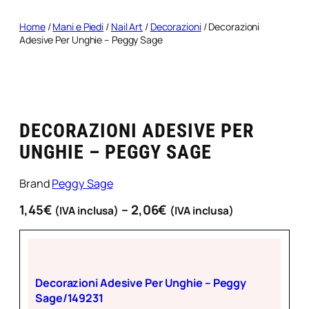
Home
/
Mani e Piedi
/
Nail Art
/
Decorazioni
/ Decorazioni
Adesive Per Unghie – Peggy Sage
DECORAZIONI ADESIVE PER
UNGHIE – PEGGY SAGE
Brand
Peggy Sage
F
1,45
€
–
2,06
€
(IVA inclusa)
(IVA inclusa)
a
s
c
i
Decorazioni Adesive Per Unghie – Peggy
a
Sage/149231