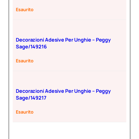
d
i
Esaurito
p
r
e
Decorazioni Adesive Per Unghie – Peggy
z
Sage/149216
z
o
Esaurito
:
d
a
1
Decorazioni Adesive Per Unghie – Peggy
,
Sage/149217
4
5
Esaurito
€
(
I