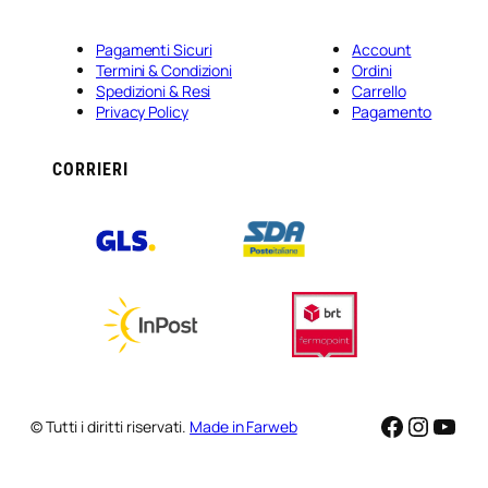
Pagamenti Sicuri
Account
Termini & Condizioni
Ordini
Spedizioni & Resi
Carrello
Privacy Policy
Pagamento
CORRIERI
Faceboo
Instag
You
© Tutti i diritti riservati.
Made in Farweb