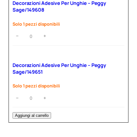
V
Decorazioni Adesive Per Unghie – Peggy
A
Sage/149608
i
Solo 1 pezzi disponibili
n
c
Decorazioni
−
+
l
Adesive
Per
u
Unghie
s
–
a
Decorazioni Adesive Per Unghie – Peggy
Peggy
)
Sage/149651
Sage/149608
a
quantità
2
Solo 1 pezzi disponibili
,
Decorazioni
−
+
0
Adesive
6
Per
Unghie
€
Aggiungi al carrello
–
(
Peggy
I
Sage/149651