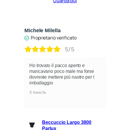
Guarda qui
Michele Milella
Ca
Proprietario verificato
5/5
Ho trovato il pacco aperto e
mancavano poco male ma forse
dovreste mettere più nastro per l
i
imballaggio
3 mesi fa
lli
Beccuccio Largo 3800
rie
Parlux