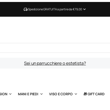
Spedizione GRATUITA a partire da €79,00
Sei un parrucchiere o estetista?
SION
MANI E PIEDI
VISO E CORPO
🎁 GIFT CARD