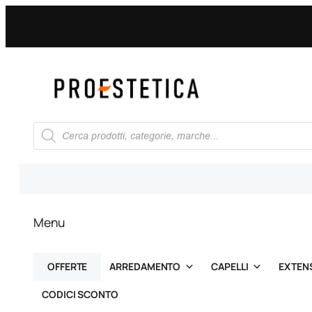
Vai
al
contenuto
Ricerca
prodotti
Menu
OFFERTE
ARREDAMENTO
CAPELLI
EXTEN
CODICI SCONTO