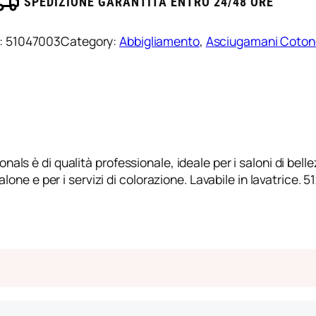
SPEDIZIONE GARANTITA ENTRO 24/48 ORE
:
51047003
Category:
Abbigliamento
, 
Asciugamani Coton
s è di qualità professionale, ideale per i saloni di bellezz
lone e per i servizi di colorazione. Lavabile in lavatrice.