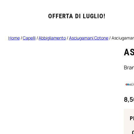
OFFERTA DI LUGLIO!
Home
/
Capelli
/
Abbigliamento
/
Asciugamani Cotone
/ Asciugaman
A
Bra
8,5
P