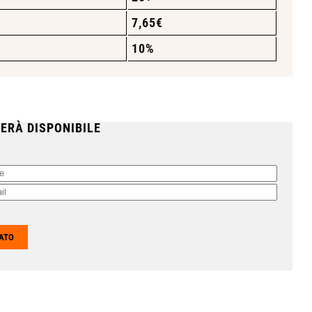
7,65
€
10%
ERÀ DISPONIBILE