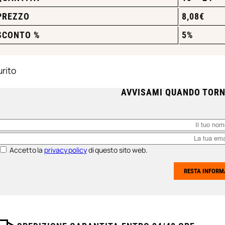
PREZZO
8,08
€
SCONTO %
5%
rito
AVVISAMI QUANDO TORN
Accetto la
privacy policy
di questo sito web.