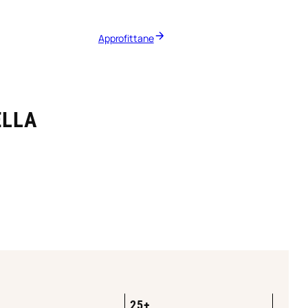
Approfittane
ELLA
25+