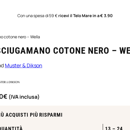
Con una spesa di 59 €
ricevi il Telo Mare in a € 3.90
o cotone nero – Wella
SCIUGAMANO COTONE NERO – W
nd
Muster & Dikson
0
€
(IVA inclusa)
IÙ ACQUISTI PIÙ RISPARMI
QUANTITÀ
13 – 24