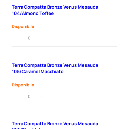
Terra Compatta Bronze Venus Mesauda
104/Almond Toffee
Disponibile
Terra
−
+
Compatta
Bronze
Venus
Mesauda
Terra Compatta Bronze Venus Mesauda
104/Almond
105/Caramel Macchiato
Toffee
quantità
Disponibile
Terra
−
+
Compatta
Bronze
Venus
Mesauda
Terra Compatta Bronze Venus Mesauda
105/Caramel