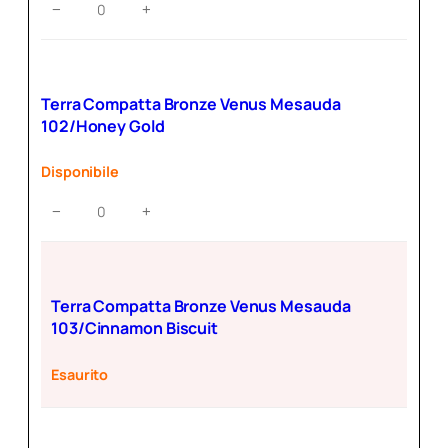
Terra
−
+
Compatta
Bronze
Venus
Mesauda
Terra Compatta Bronze Venus Mesauda
101/Amber
102/Honey Gold
Light
quantità
Disponibile
Terra
−
+
Compatta
Bronze
Venus
Mesauda
Terra Compatta Bronze Venus Mesauda
102/Honey
103/Cinnamon Biscuit
Gold
quantità
Esaurito