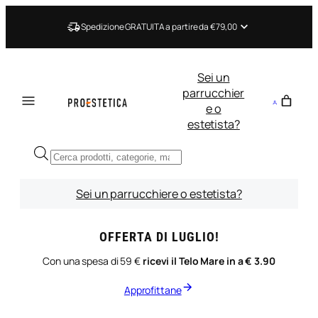
Vai
al
Spedizione GRATUITA a partire da €79,00
contenuto
Sei un
parrucchier
e o
estetista?
Ricerca
prodotti
Sei un parrucchiere o estetista?
OFFERTA DI LUGLIO!
Con una spesa di 59 €
ricevi il Telo Mare in a € 3.90
Approfittane