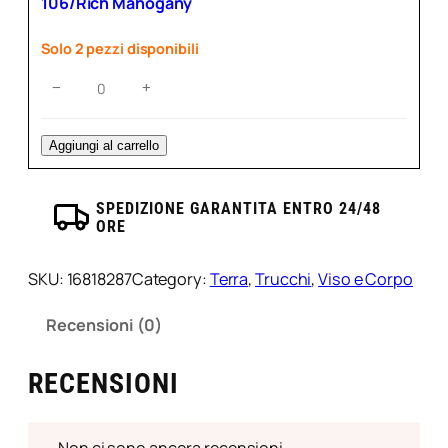
106/Rich Mahogany
Macchiato
quantità
Solo 2 pezzi disponibili
Terra
−
+
Compatta
Bronze
Venus
Aggiungi al carrello
Mesauda
106/Rich
SPEDIZIONE GARANTITA ENTRO 24/48
Mahogany
ORE
quantità
SKU:
16818287
Category:
Terra
, 
Trucchi
, 
Viso e Corpo
Recensioni (0)
RECENSIONI