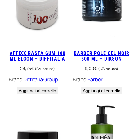
t
à
AFFIXX RASTA GUM 100
BARBER POLE GEL NOIR
ML ELGON – DIFFITALIA
500 ML – DIKSON
23,75
€
9,00
€
(IVA inclusa)
(IVA inclusa)
Brand
Diffitalia Group
Brand
Barber
Aggiungi al carrello
Aggiungi al carrello