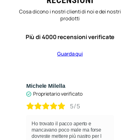
RECENSIONI
Cosa dicono i nostri clienti di noi e dei nostri
prodotti
Più di 4000 recensioni verificate
Guarda qui
Michele Milella
Ca
Proprietario verificato
5/5
Ho trovato il pacco aperto e
mancavano poco male ma forse
dovreste mettere più nastro per l