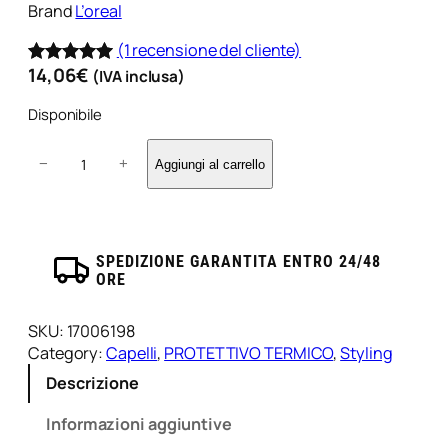
Brand
L’oreal
(1 recensione del cliente)
14,06
€
(IVA inclusa)
Valutato
1
5.00
su 5
Disponibile
su base
S
di
−
+
Aggiungi al carrello
p
recensioni
r
a
y
t
SPEDIZIONE GARANTITA ENTRO 24/48
ORE
e
r
m
SKU:
17006198
o
Category:
Capelli
, 
PROTETTIVO TERMICO
, 
Styling
m
Descrizione
o
d
Informazioni aggiuntive
e