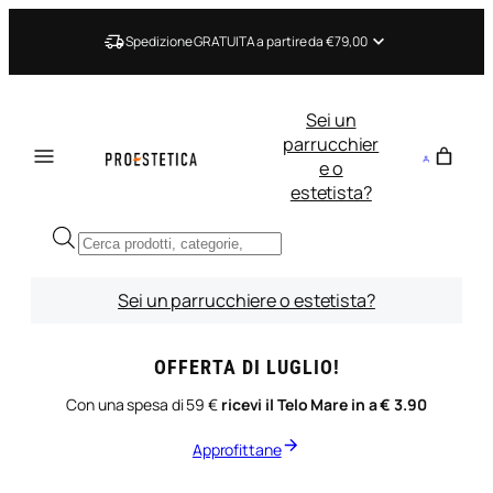
Vai
al
Spedizione GRATUITA a partire da €79,00
contenuto
Sei un
parrucchier
e o
estetista?
Ricerca
prodotti
Sei un parrucchiere o estetista?
OFFERTA DI LUGLIO!
Con una spesa di 59 €
ricevi il Telo Mare in a € 3.90
Approfittane