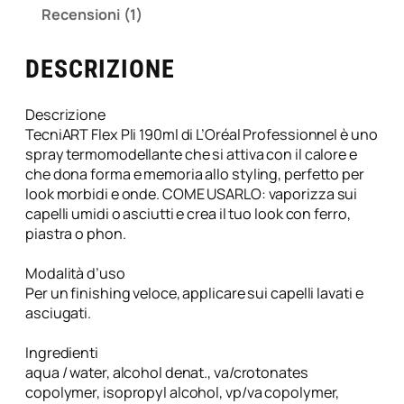
l
Recensioni (1)
l
a
DESCRIZIONE
n
t
e
Descrizione
F
TecniART Flex Pli 190ml di L’Oréal Professionnel è uno
l
spray termomodellante che si attiva con il calore e
e
che dona forma e memoria allo styling, perfetto per
x
look morbidi e onde. COME USARLO: vaporizza sui
P
capelli umidi o asciutti e crea il tuo look con ferro,
l
piastra o phon.
i
T
Modalità d’uso
e
Per un finishing veloce, applicare sui capelli lavati e
c
asciugati.
n
i
Ingredienti
A
aqua / water, alcohol denat., va/crotonates
r
copolymer, isopropyl alcohol, vp/va copolymer,