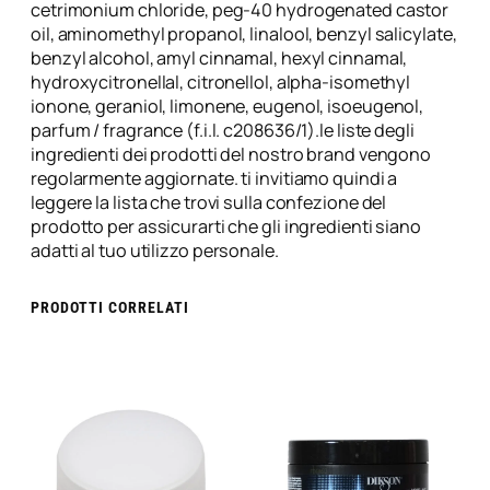
t
cetrimonium chloride, peg-40 hydrogenated castor
.
oil, aminomethyl propanol, linalool, benzyl salicylate,
1
benzyl alcohol, amyl cinnamal, hexyl cinnamal,
9
hydroxycitronellal, citronellol, alpha-isomethyl
0
ionone, geraniol, limonene, eugenol, isoeugenol,
m
parfum / fragrance (f.i.l. c208636/1).le liste degli
l
ingredienti dei prodotti del nostro brand vengono
–
regolarmente aggiornate. ti invitiamo quindi a
L
leggere la lista che trovi sulla confezione del
'
prodotto per assicurarti che gli ingredienti siano
O
adatti al tuo utilizzo personale.
r
e
PRODOTTI CORRELATI
a
l
q
u
a
n
t
i