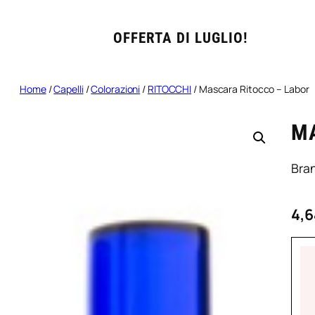
OFFERTA DI LUGLIO!
Home
/
Capelli
/
Colorazioni
/
RITOCCHI
/ Mascara Ritocco – Labor
M
Bra
4,6