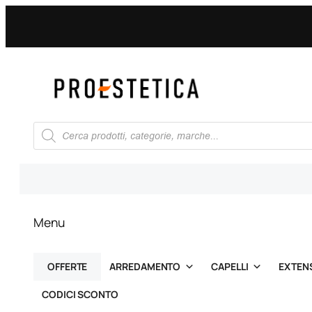
Vai
al
contenuto
Ricerca
prodotti
Menu
OFFERTE
ARREDAMENTO
CAPELLI
EXTEN
CODICI SCONTO