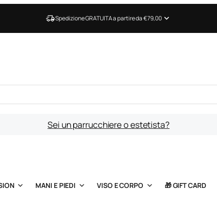
Spedizione GRATUITA a partire da €79,00
Sei un parrucchiere o estetista?
SION
MANI E PIEDI
VISO E CORPO
🎁 GIFT CARD