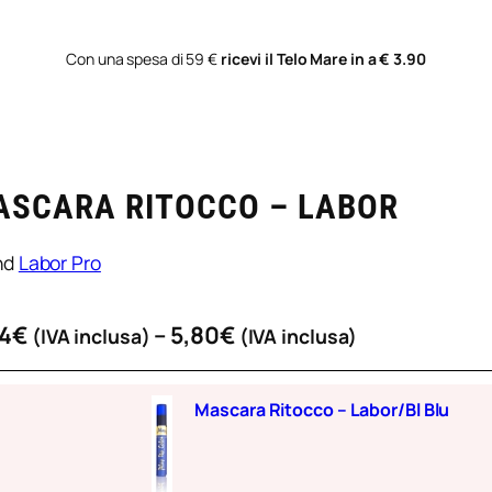
Con una spesa di 59 €
ricevi il Telo Mare in a € 3.90
ASCARA RITOCCO – LABOR
nd
Labor Pro
F
4
€
–
5,80
€
(IVA inclusa)
(IVA inclusa)
a
s
Mascara Ritocco – Labor/Bl Blu
c
i