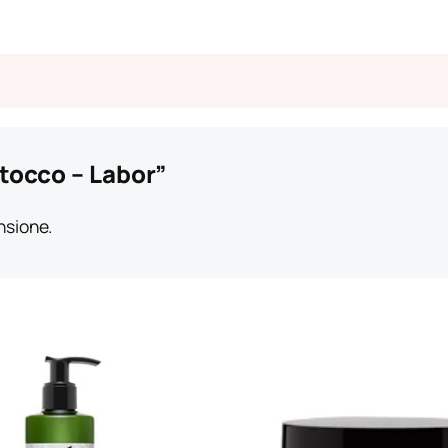
tocco – Labor”
nsione.