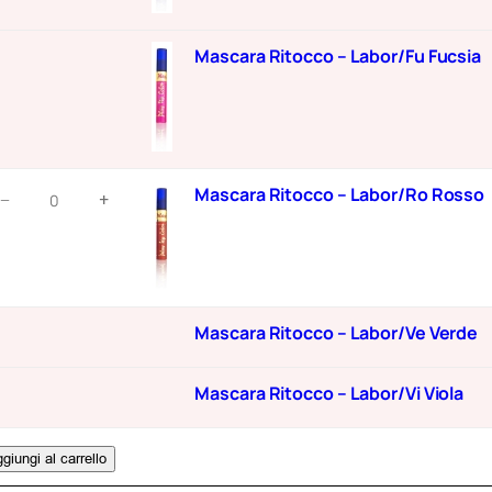
a
d
Mascara Ritocco – Labor/Fu Fucsia
i
p
r
e
z
ascara
Mascara Ritocco – Labor/Ro Rosso
−
+
itocco
z
o
abor/Ro
:
osso
d
uantità
Mascara Ritocco – Labor/Ve Verde
a
4
Mascara Ritocco – Labor/Vi Viola
,
6
giungi al carrello
4