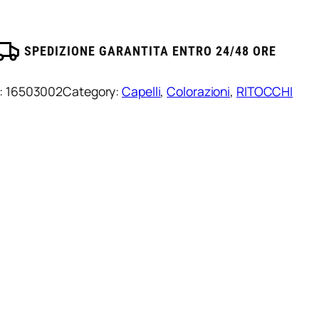
€
(
I
SPEDIZIONE GARANTITA ENTRO 24/48 ORE
V
:
16503002
Category:
Capelli
, 
Colorazioni
, 
RITOCCHI
A
i
n
c
l
u
s
a
)
a
5