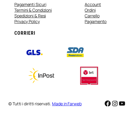
Pagamenti Sicuri
Account
Termini & Condizioni
Ordini
Spedizioni & Resi
Carrello
Privacy Policy
Pagamento
CORRIERI
Faceboo
Instag
You
© Tutti i diritti riservati.
Made in Farweb