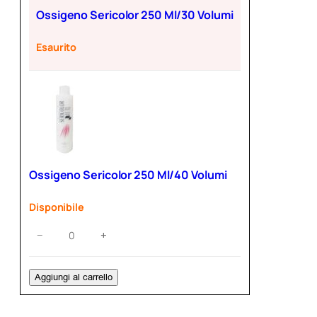
Ossigeno Sericolor 250 Ml/30 Volumi
Esaurito
Ossigeno Sericolor 250 Ml/40 Volumi
Disponibile
Ossigeno
−
+
Sericolor
250
Ml/40
Aggiungi al carrello
Volumi
quantità