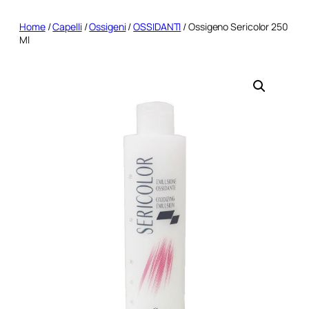
Home
/
Capelli
/
Ossigeni
/
OSSIDANTI
/ Ossigeno Sericolor 250
Ml