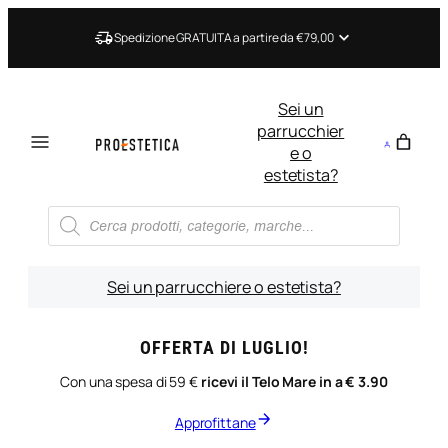
Vai
al
Spedizione GRATUITA a partire da €79,00
contenuto
Sei un
parrucchier
e o
estetista?
Ricerca
prodotti
Sei un parrucchiere o estetista?
OFFERTA DI LUGLIO!
Con una spesa di 59 €
ricevi il Telo Mare in a € 3.90
Approfittane