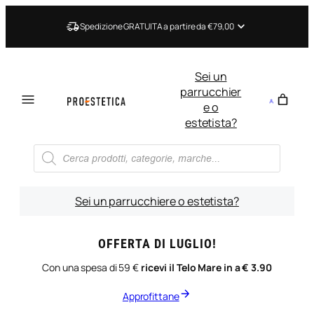
Vai
al
Spedizione GRATUITA a partire da €79,00
contenuto
Sei un
parrucchier
e o
estetista?
Ricerca
prodotti
Sei un parrucchiere o estetista?
OFFERTA DI LUGLIO!
Con una spesa di 59 €
ricevi il Telo Mare in a € 3.90
Approfittane