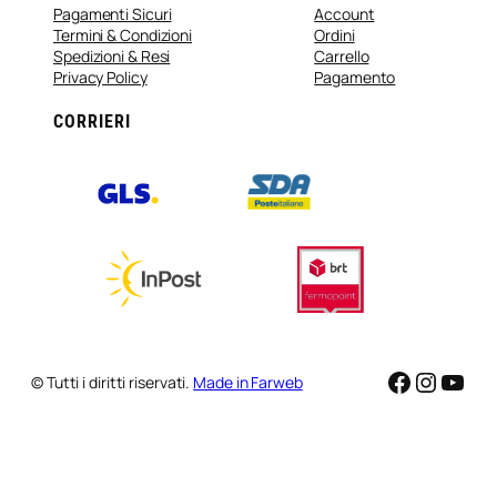
Pagamenti Sicuri
Account
Termini & Condizioni
Ordini
Spedizioni & Resi
Carrello
Privacy Policy
Pagamento
CORRIERI
Faceboo
Instag
You
© Tutti i diritti riservati.
Made in Farweb