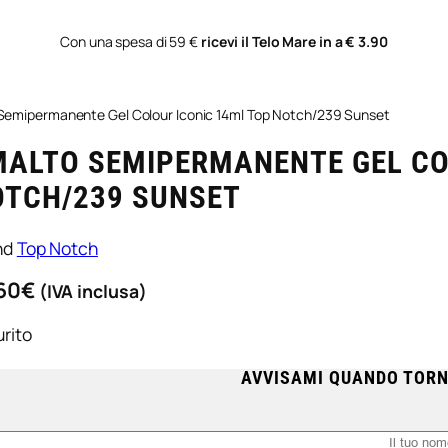
Con una spesa di 59 €
ricevi il Telo Mare in a € 3.90
Semipermanente Gel Colour Iconic 14ml Top Notch/239 Sunset
MALTO SEMIPERMANENTE GEL CO
OTCH/239 SUNSET
nd
Top Notch
60
€
(IVA inclusa)
rito
AVVISAMI QUANDO TORN