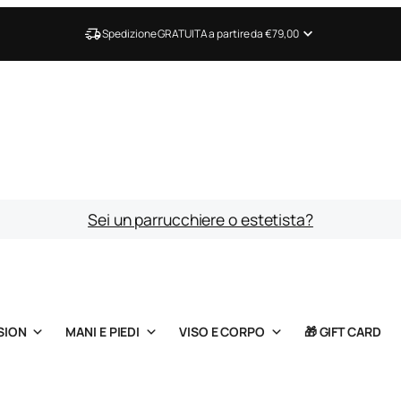
Spedizione GRATUITA a partire da €79,00
Sei un parrucchiere o estetista?
SION
MANI E PIEDI
VISO E CORPO
🎁 GIFT CARD