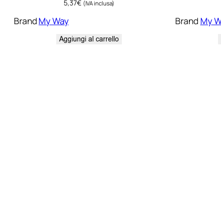
5,37
€
(IVA inclusa)
Brand
My Way
Brand
My W
Aggiungi al carrello