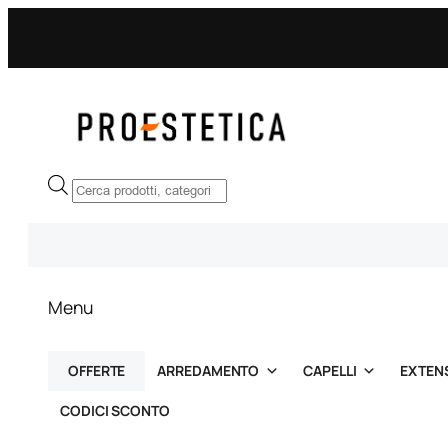
Vai
al
contenuto
Ricerca
prodotti
Menu
OFFERTE
ARREDAMENTO
CAPELLI
EXTEN
CODICI SCONTO