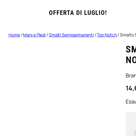
OFFERTA DI LUGLIO!
Home
/
Mani e Piedi
/
Smalti Semipermanenti
/
Top Notch
/ Smalto 
S
N
Bra
14,
Esau