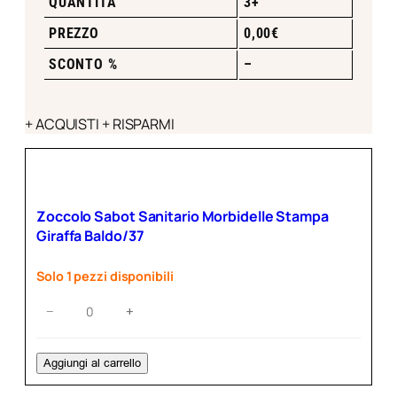
QUANTITÀ
3+
PREZZO
0,00
€
SCONTO %
–
+ ACQUISTI + RISPARMI
Zoccolo Sabot Sanitario Morbidelle Stampa
Giraffa Baldo/37
Solo 1 pezzi disponibili
Zoccolo
−
+
Sabot
Sanitario
Morbidelle
Aggiungi al carrello
Stampa