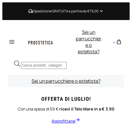
Vai
al
Spedizione GRATUITA a partire da €79,00
contenuto
Sei un
parrucchier
e o
estetista?
Ricerca
prodotti
Sei un parrucchiere o estetista?
OFFERTA DI LUGLIO!
Con una spesa di 59 €
ricevi il Telo Mare in a € 3.90
Approfittane