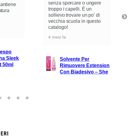
senza sporcare o ungere
mantiene
troppo i capelli. È un
atura
sollievo trovare un po’ di
vecchia scuola in questo
catalogo!
4 mesi fa
respo
ha Sleek
Solvente Per
t 50ml
Rimuovere Extension
Con Biadesivo – She
ERI