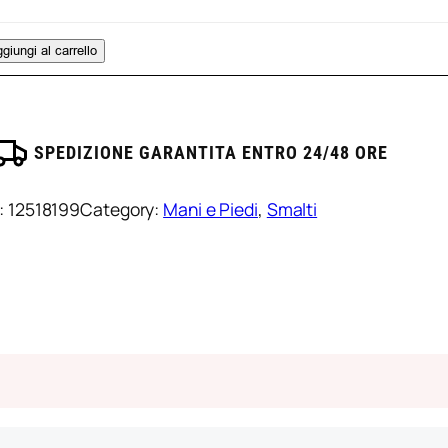
ml
er
eggy
nghie
age/5521
giungi al carrello
olor
uantità
s
ife
ml
eggy
SPEDIZIONE GARANTITA ENTRO 24/48 ORE
age/5516
uantità
:
12518199
Category:
Mani e Piedi
, 
Smalti