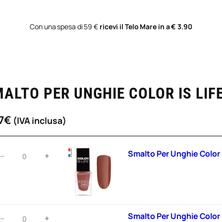
Con una spesa di 59 €
ricevi il Telo Mare in a € 3.90
ALTO PER UNGHIE COLOR IS LIF
7
€
(IVA inclusa)
malto
Smalto Per Unghie Color 
−
+
er
nghie
olor
s
ife
malto
Smalto Per Unghie Color 
−
+