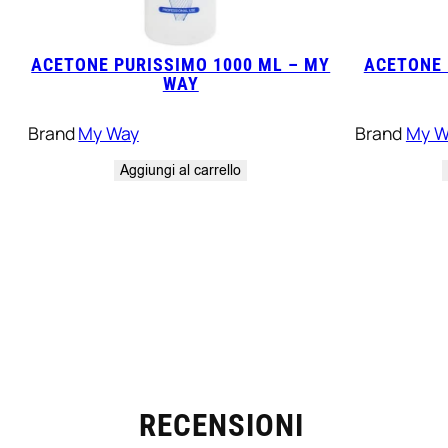
ACETONE PURISSIMO 1000 ML – MY
ACETONE 
WAY
Brand
My Way
Brand
My W
Aggiungi al carrello
LORELLA BORGHI
o verificato
Proprietario verificato
5/5
5/5
Prima volta che uso
RECENSIONI
d’ordine del
questo prodotto
o stati subito