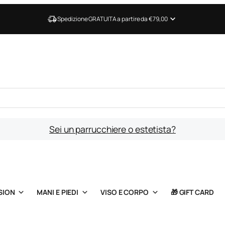
Spedizione GRATUITA a partire da €79,00
Sei un parrucchiere o estetista?
SION
MANI E PIEDI
VISO E CORPO
🎁 GIFT CARD