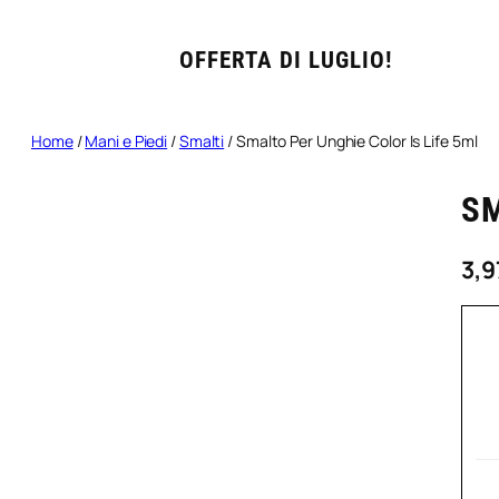
OFFERTA DI LUGLIO!
Home
/
Mani e Piedi
/
Smalti
/ Smalto Per Unghie Color Is Life 5ml
SM
3,9
S
P
U
C
I
L
S