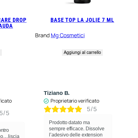
CARE DROP
BASE TOP LA JOLIE 7 ML
SAUDA
Brand
Mg Cosmetici
o
Aggiungi al carrello
Tiziano B.
A
ficato
Proprietario verificato
5/5
5/5
Prodotto datato ma
sempre efficace. Dissolve
ontro
l’adesivo delle extension
spo…liscia