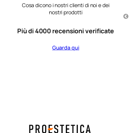
consigliato dal mio
Cosa dicono i nostri clienti di noi e dei
ponibili per il
parrucchiere e mi sono
prodotto
nostri prodotti
trovata molto bene, lascia i
capelli morbidi .
Più di 4000 recensioni verificate
3 mesi fa
Guarda qui
Shampoo ricarica per
capelli colorati
Vitamino Color Serie
Expert 500ml L’Oreal