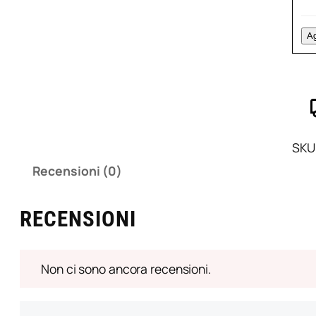
5
P
P
U
S
Ag
C
q
I
L
5
P
S
q
SKU
Recensioni (0)
RECENSIONI
Non ci sono ancora recensioni.