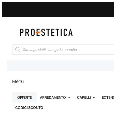
Vai
al
contenuto
Ricerca
prodotti
Menu
OFFERTE
ARREDAMENTO
CAPELLI
EXTEN
CODICI SCONTO