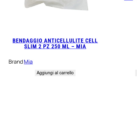
BENDAGGIO ANTICELLULITE CELL
SLIM 2 PZ 250 ML – MIA
Brand
Mia
Aggiungi al carrello
LORELLA BORGHI
Michele Milella
Proprietario verificato
Proprietario verifi
5/5
5