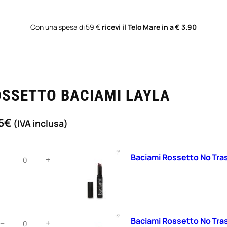
Con una spesa di 59 €
ricevi il Telo Mare in a € 3.90
OSSETTO BACIAMI LAYLA
5
€
(IVA inclusa)
aciami
Baciami Rossetto No Trasf
−
+
ossetto
o
rasfer
aciami
Baciami Rossetto No Tras
−
+