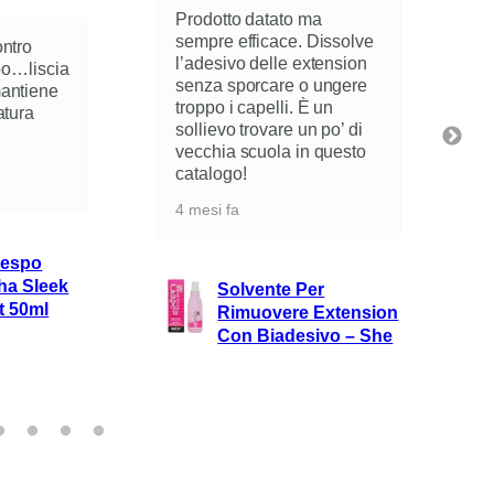
odotto datato ma
mpre efficace. Dissolve
Ottimo spray per la
adesivo delle extension
riscrescita dei capelli, non
nza sporcare o ungere
unge ,non sporca ed e ‘
ppo i capelli. È un
molto coprente, lo
lievo trovare un po’ di
consiglio tanto
cchia scuola in questo
6 mesi fa
talogo!
esi fa
Spray Ritocco Hair
Touch Up 75 Ml
Solvente Per
L’Oreal/Mb Mahog
Rimuovere Extension
Brown
Con Biadesivo – She