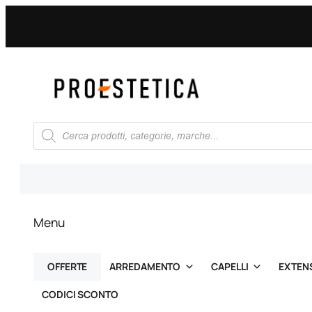
Vai
al
contenuto
Ricerca
prodotti
Menu
OFFERTE
ARREDAMENTO
CAPELLI
EXTEN
CODICI SCONTO