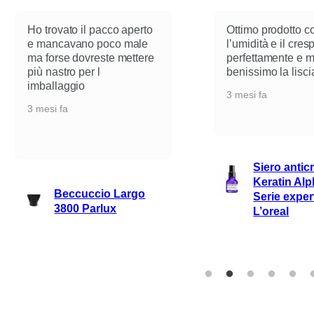
Pr
se
aperto
Ottimo prodotto contro
l’
male
l’umidità e il crespo…liscia
se
ettere
perfettamente e mantiene
tro
benissimo la lisciatura
sol
3 mesi fa
ve
ca
4 m
Siero anticrespo
Keratin Alpha Sleek
argo
Serie expert 50ml
L’oreal