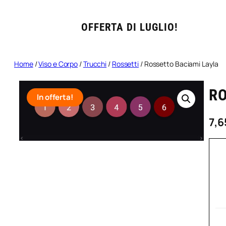
OFFERTA DI LUGLIO!
Home
/
Viso e Corpo
/
Trucchi
/
Rossetti
/ Rossetto Baciami Layla
R
In offerta!
7,6
B
R
N
T
3
–
B