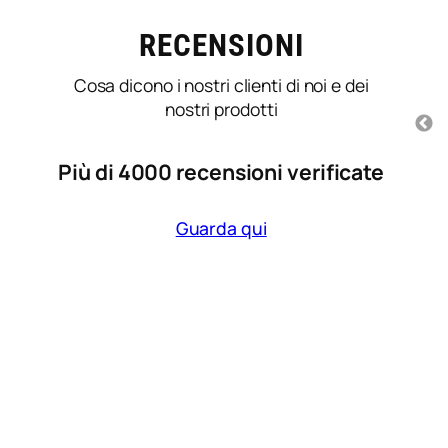
Prima volta che uso
RECENSIONI
Ho trovato il pacco 
questo prodotto
e mancavano poco 
consigliato dal mio
Cosa dicono i nostri clienti di noi e dei
ma forse dovreste m
parrucchiere e mi sono
più nastro per l
nostri prodotti
trovata molto bene, lascia i
imballaggio
capelli morbidi .
3 mesi fa
Più di 4000 recensioni verificate
3 mesi fa
Guarda qui
Shampoo ricarica per
capelli colorati
Beccuccio L
Vitamino Color Serie
3800 Parlux
Expert 500ml L’Oreal