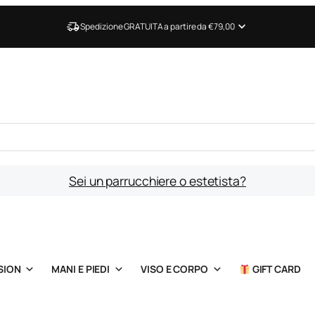
Spedizione GRATUITA a partire da €79,00
Sei un parrucchiere o estetista?
SION
MANI E PIEDI
VISO E CORPO
GIFT CARD