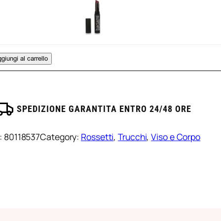
ayla
ossetto
uantità
o
rasfer
giungi al carrello
ayla
uantità
SPEDIZIONE GARANTITA ENTRO 24/48 ORE
:
80118537
Category:
Rossetti
, 
Trucchi
, 
Viso e Corpo