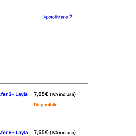
Approfittane
7,65
€
er 3 – Layla
(IVA inclusa)
Disponibile
7,65
€
fer 6 – Layla
(IVA inclusa)