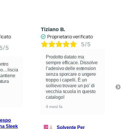
Tiziano B.
Anonimo
Proprietario verificato
Proprietario verif
5/5
Prodotto datato ma
sempre efficace. Dissolve
Ottimo spray per l
l’adesivo delle extension
riscrescita dei cape
senza sporcare o ungere
unge ,non sporca e
troppo i capelli. È un
molto coprente, lo
sollievo trovare un po’ di
consiglio tanto
vecchia scuola in questo
6 mesi fa
catalogo!
4 mesi fa
Spray Ritoc
Touch Up 75
Solvente Per