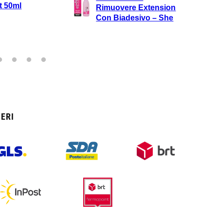
L’Oreal/Mb
Rimuovere Extension
Brown
Con Biadesivo – She
ERI