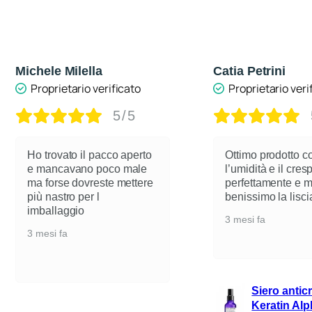
lla
Catia Petrini
o verificato
Proprietario verificato
5/5
5/5
l pacco aperto
Ottimo prodotto contro
o poco male
l’umidità e il crespo…liscia
reste mettere
perfettamente e mantiene
r l
benissimo la lisciatura
3 mesi fa
Siero anticrespo
Keratin Alpha Sleek