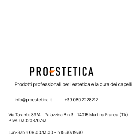
Beccu
Vitamino Color Serie
3800 P
Expert 500ml L’Oreal
Prodotti professionali per l'estetica e la cura dei capelli
info@proestetica.it
+39 080 2228212
Via Taranto 89/A – Palazzina B n.3 – 74015 Martina Franca (TA)
P.IVA: 03020870733
Lun-Sab h 09:00/13:00 – h 15:30/19:30