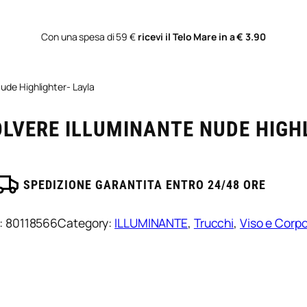
Con una spesa di 59 €
ricevi il Telo Mare in a € 3.90
Nude Highlighter- Layla
LVERE ILLUMINANTE NUDE HIGH
SPEDIZIONE GARANTITA ENTRO 24/48 ORE
:
80118566
Category:
ILLUMINANTE
, 
Trucchi
, 
Viso e Corp