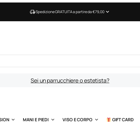
Spedizione GRATUITA a partire da €79,00
Sei un parrucchiere o estetista?
SION
MANI E PIEDI
VISO E CORPO
GIFT CARD