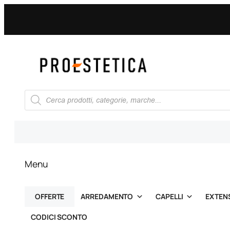
Vai
al
contenuto
Ricerca
prodotti
Menu
OFFERTE
ARREDAMENTO
CAPELLI
EXTEN
CODICI SCONTO