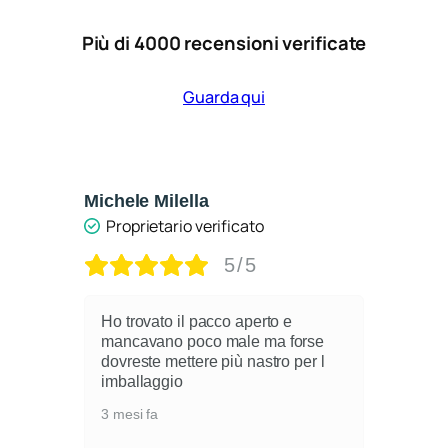
Più di 4000 recensioni verificate
Guarda qui
ella
Catia Petrini
io verificato
Proprietario verificato
5/5
5/5
 il pacco aperto e
Ottimo prodotto contro l’um
 poco male ma forse
crespo…liscia perfettame
ettere più nastro per l
mantiene benissimo la lis
o
4 mesi fa