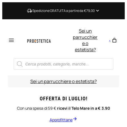
Vai
al
Spedizione GRATUITA a partire da €79,00
contenuto
Sei un
parrucchier
e o
estetista?
Ricerca
prodotti
Sei un parrucchiere o estetista?
OFFERTA DI LUGLIO!
Con una spesa di 59 €
ricevi il Telo Mare in a € 3.90
Approfittane