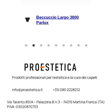
Siero anticrespo 
cuccio Largo 3800
Alpha Sleek Serie
lux
50ml L’oreal
Prodotti professionali per l'estetica e la cura dei capelli
info@proestetica.it
+39 080 2228212
Via Taranto 89/A – Palazzina B n.3 – 74015 Martina Franca (TA)
P.IVA: 03020870733