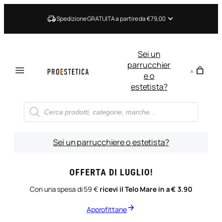
Vai
al
Spedizione GRATUITA a partire da €79,00
contenuto
Sei un
parrucchier
e o
estetista?
Ricerca
prodotti
Sei un parrucchiere o estetista?
OFFERTA DI LUGLIO!
Con una spesa di 59 €
ricevi il Telo Mare in a € 3.90
Approfittane