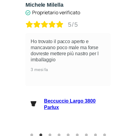
Michele Milella
Ca
Proprietario verificato
5/5
Ho trovato il pacco aperto e
mancavano poco male ma forse
dovreste mettere più nastro per l
i
imballaggio
3 mesi fa
lli
Beccuccio Largo 3800
rie
Parlux