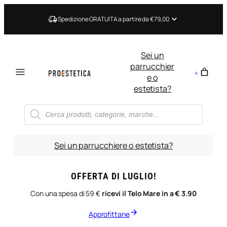
Vai
al
Spedizione GRATUITA a partire da €79,00
contenuto
Sei un
parrucchier
e o
estetista?
Ricerca
prodotti
Sei un parrucchiere o estetista?
OFFERTA DI LUGLIO!
Con una spesa di 59 €
ricevi il Telo Mare in a € 3.90
Approfittane