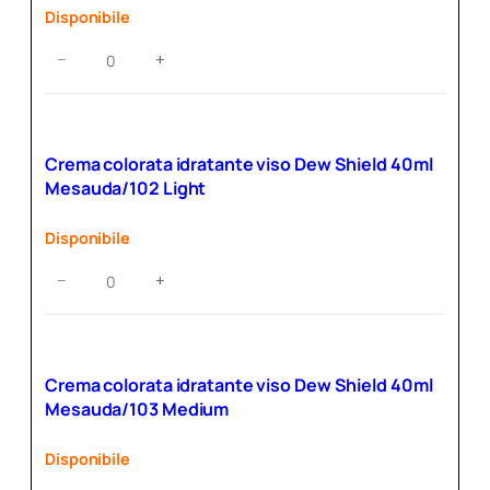
Disponibile
Crema
−
+
colorata
idratante
viso
Dew
Crema colorata idratante viso Dew Shield 40ml
Shield
Mesauda/102 Light
40ml
Mesauda/101
Disponibile
Fair
quantità
Crema
−
+
colorata
idratante
viso
Dew
Crema colorata idratante viso Dew Shield 40ml
Shield
Mesauda/103 Medium
40ml
Mesauda/102
Disponibile
Light
quantità