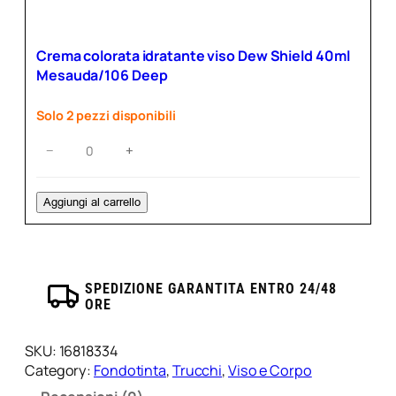
idratante
viso
Dew
Crema colorata idratante viso Dew Shield 40ml
Shield
Mesauda/106 Deep
40ml
Mesauda/105
Solo 2 pezzi disponibili
Dark
quantità
Crema
−
+
colorata
idratante
viso
Aggiungi al carrello
Dew
Shield
40ml
Mesauda/106
SPEDIZIONE GARANTITA ENTRO 24/48
Deep
ORE
quantità
SKU:
16818334
Category:
Fondotinta
, 
Trucchi
, 
Viso e Corpo