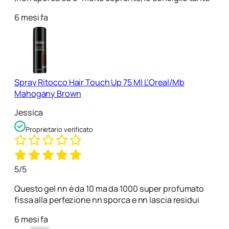
6 mesi fa
Spray Ritocco Hair Touch Up 75 Ml L’Oreal/Mb
Mahogany Brown
Jessica
Proprietario verificato
5/5
Questo gel nn è da 10 ma da 1000 super profumato
fissa alla perfezione nn sporca e nn lascia residui
6 mesi fa