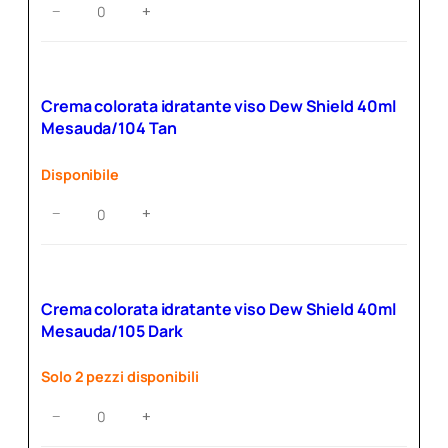
Crema
−
+
colorata
idratante
viso
Dew
Crema colorata idratante viso Dew Shield 40ml
Shield
Mesauda/104 Tan
40ml
Mesauda/103
Disponibile
Medium
quantità
Crema
−
+
colorata
idratante
viso
Dew
Crema colorata idratante viso Dew Shield 40ml
Shield
Mesauda/105 Dark
40ml
Mesauda/104
Solo 2 pezzi disponibili
Tan
quantità
Crema
−
+
colorata