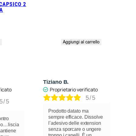
CAPSICO 2
IA
o
Aggiungi al carrello
Tiziano B.
A
ficato
Proprietario verificato
5/5
5/5
Prodotto datato ma
sempre efficace. Dissolve
ontro
l’adesivo delle extension
spo…liscia
senza sporcare o ungere
mantiene
troppo i capelli. È un