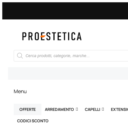
Vai
al
contenuto
Ricerca
prodotti
Menu
OFFERTE
ARREDAMENTO
CAPELLI
EXTENS
CODICI SCONTO