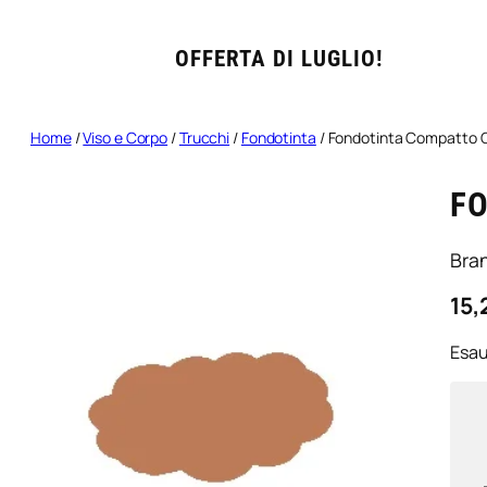
OFFERTA DI LUGLIO!
Home
/
Viso e Corpo
/
Trucchi
/
Fondotinta
/ Fondotinta Compatto C
F
Bra
15,
Esau