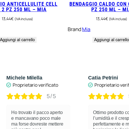
IO ANTICELLULITE CELL
BENDAGGIO CALDO CON 
 2 PZ 250 ML – MIA
PZ 250 ML – M
13,44
€
13,44
€
(IVA inclusa)
(IVA inclusa)
Brand
Mia
Aggiungi al carrello
Aggiungi al carrell
Michele Milella
Catia Petrini
Proprietario verificato
Proprietario veri
5/5
Ho trovato il pacco aperto
Ottimo prodotto c
e mancavano poco male
l’umidità e il cre
ma forse dovreste mettere
perfettamente e 