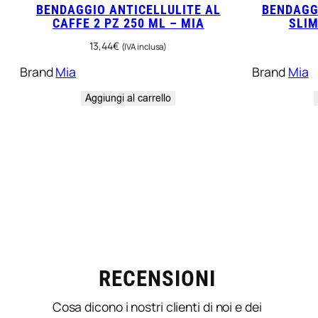
BENDAGGIO ANTICELLULITE AL
BENDAGG
CAFFE 2 PZ 250 ML – MIA
SLIM
13,44
€
(IVA inclusa)
Brand
Mia
Brand
Mia
Aggiungi al carrello
LORELLA BORGHI
o verificato
Proprietario verificato
5/5
5/5
Prima volta che uso
RECENSIONI
d’ordine del
questo prodotto
o stati subito
consigliato dal mio
Cosa dicono i nostri clienti di noi e dei
ponibili per il
parrucchiere e mi sono