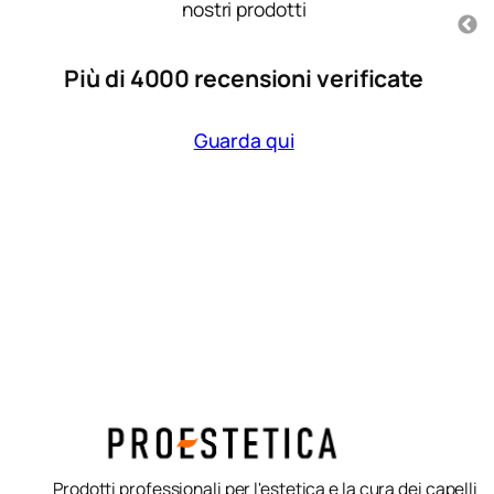
prodotto
nostri prodotti
trovata molto bene, lascia i
capelli morbidi .
Più di 4000 recensioni verificate
3 mesi fa
Guarda qui
Shampoo ricarica per
capelli colorati
Vitamino Color Serie
Expert 500ml L’Oreal
Prodotti professionali per l'estetica e la cura dei capelli