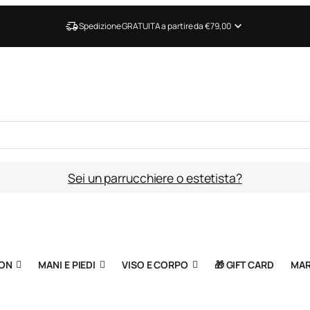
Spedizione GRATUITA a partire da €79,00
Sei un parrucchiere o estetista?
ION
MANI E PIEDI
VISO E CORPO
🎁 GIFT CARD
MAR