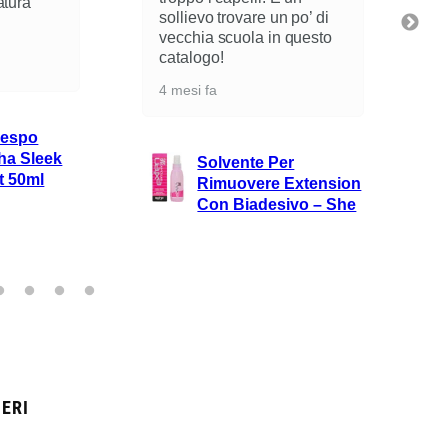
atura
sollievo trovare un po’ di
vecchia scuola in questo
catalogo!
4 mesi fa
respo
ha Sleek
Solvente Per
t 50ml
Rimuovere Extension
Con Biadesivo – She
ERI