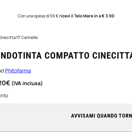
Con una spesa di 59 €
ricevi il Telo Mare in a € 3.90
inecitta/17 Cannella
ONDOTINTA COMPATTO CINECITT
nd
Phitofarma
20
€
(IVA inclusa)
rito
AVVISAMI QUANDO TORN