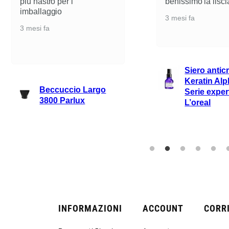
più nastro per l
benissimo la lisci
imballaggio
3 mesi fa
3 mesi fa
Siero antic
Keratin Alp
Beccuccio Largo
Serie exper
3800 Parlux
L’oreal
INFORMAZIONI
ACCOUNT
CORRI