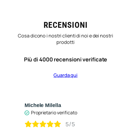
RECENSIONI
Cosa dicono i nostri clienti di noi e dei nostri
prodotti
Più di 4000 recensioni verificate
Guarda qui
Michele Milella
Ca
Proprietario verificato
5/5