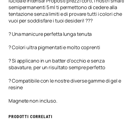
lucida e intensa! Proposti prezzi corti, i nostri smalti
e
semipermanenti 5 ml ti permettono di cedere alla
–
tentazione senza limiti e di provare tutti i colori che
P
vuoi per soddisfare i tuoi desideri! ???
e
g
? Una manicure perfetta lunga tenuta
g
y
? Colori ultra pigmentati e molto coprenti
s
a
? Si applicano in un batter d’occhio e senza
g
sbavature, per un risultato sempre perfetto
e
/
? Compatibile con le nostre diverse gamme di gel e
F
resine
r
o
Magnete non incluso.
s
t
e
PRODOTTI CORRELATI
d
n