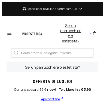
Vai
al
Spedizione GRATUITA a partire da €79,00
contenuto
Sei un
parrucchier
e o
estetista?
Ricerca
prodotti
Sei un parrucchiere o estetista?
OFFERTA DI LUGLIO!
Con una spesa di 59 €
ricevi il Telo Mare in a € 3.90
Approfittane