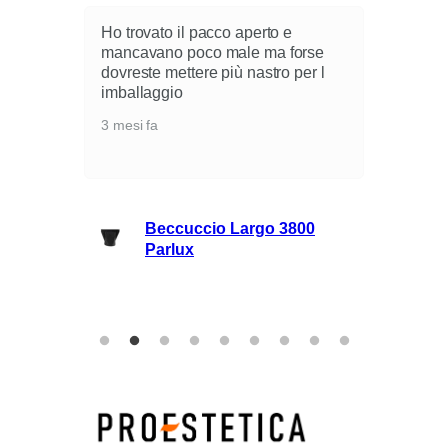
Ho trovato il pacco aperto e
mancavano poco male ma forse
dovreste mettere più nastro per l
i
imballaggio
3 mesi fa
lli
Beccuccio Largo 3800
rie
Parlux