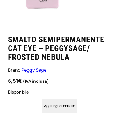
SMALTO SEMIPERMANENTE
CAT EYE – PEGGYSAGE/
FROSTED NEBULA
Brand
Peggy Sage
6,51
€
(IVA inclusa)
Disponibile
S
−
+
Aggiungi al carrello
m
a
l
t