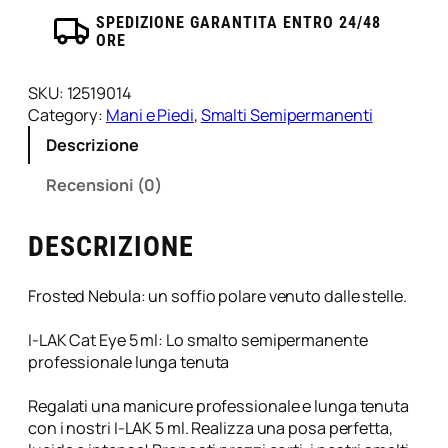
o
SPEDIZIONE GARANTITA ENTRO 24/48
ORE
s
e
m
SKU:
12519014
i
Category:
Mani e Piedi
, 
Smalti Semipermanenti
p
Descrizione
e
r
Recensioni (0)
m
a
DESCRIZIONE
n
e
n
Frosted Nebula: un soffio polare venuto dalle stelle.
t
e
I-LAK Cat Eye 5 ml: Lo smalto semipermanente
c
professionale lunga tenuta
a
t
Regalati una manicure professionale e lunga tenuta
e
con i nostri I-LAK 5 ml. Realizza una posa perfetta,
y