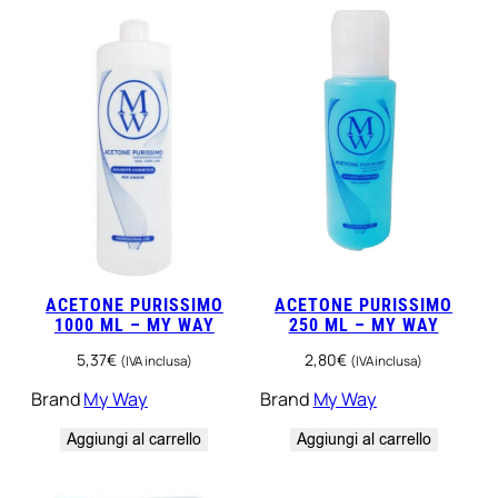
e
b
u
l
a
q
u
a
n
t
i
t
à
ACETONE PURISSIMO
ACETONE PURISSIMO
1000 ML – MY WAY
250 ML – MY WAY
5,37
€
2,80
€
(IVA inclusa)
(IVA inclusa)
Brand
My Way
Brand
My Way
Aggiungi al carrello
Aggiungi al carrello