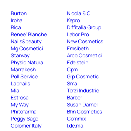
Burton
Nicola & C
Iroha
Kepro
Rica
Diffitalia Group
Renee' Blanche
Labor Pro
Nails&beauty
New Cosmetics
Mg Cosmetici
Emsibeth
Starway
Arco Cosmetici
Physio Natura
Edelstein
Marrakesh
Cpm
Poll Service
Grp Cosmetic
Labnails
Sma
Mia
Terzi Industrie
Estrosa
Barber
My Way
Susan Darnell
Phitofarma
Bhn Cosmetics
Peggy Sage
Commix
Colomer Italy
I.de.ma.