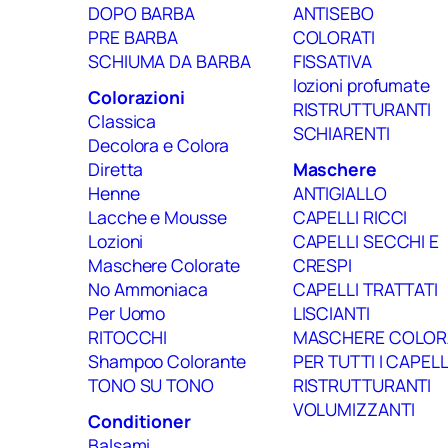
DOPO BARBA
ANTISEBO
PRE BARBA
COLORATI
SCHIUMA DA BARBA
FISSATIVA
lozioni profumate
Colorazioni
RISTRUTTURANTI
Classica
SCHIARENTI
Decolora e Colora
Diretta
Maschere
Henne
ANTIGIALLO
Lacche e Mousse
CAPELLI RICCI
Lozioni
CAPELLI SECCHI E
Maschere Colorate
CRESPI
No Ammoniaca
CAPELLI TRATTATI
Per Uomo
LISCIANTI
RITOCCHI
MASCHERE COLOR
Shampoo Colorante
PER TUTTI I CAPELL
TONO SU TONO
RISTRUTTURANTI
VOLUMIZZANTI
Conditioner
Balsami