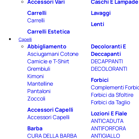
Accessori Vari
Caschi E Lampade
Carrelli
Lavaggi
Carrelli
Lenti
Carrelli Estetica
Capelli
Abbigliamento
Decoloranti E
Asciugamani Cotone
Deccapanti
Camicie e T-Shirt
DECAPPANTI
Grembiuli
DECOLORANTI
Kimoni
Forbici
Mantelline
Complementi Forbic
Pantaloni
Forbici da Sfoltire
Zoccoli
Forbici da Taglio
Accessori Capelli
Lozioni E Fiale
Accessori Capelli
ANTICADUTA
Barba
ANTIFORFORA
CURA DELLA BARBA
ANTIGIALLO