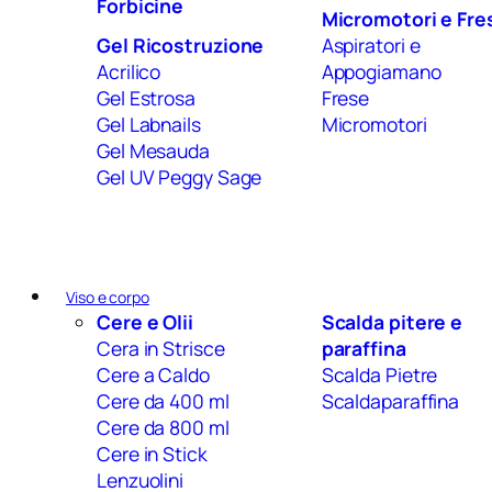
Forbicine
Micromotori e Fre
Gel Ricostruzione
Aspiratori e
Acrilico
Appogiamano
Gel Estrosa
Frese
Gel Labnails
Micromotori
Gel Mesauda
Gel UV Peggy Sage
Viso e corpo
Cere e Olii
Scalda pitere e
Cera in Strisce
paraffina
Cere a Caldo
Scalda Pietre
Cere da 400 ml
Scaldaparaffina
Cere da 800 ml
Cere in Stick
Lenzuolini