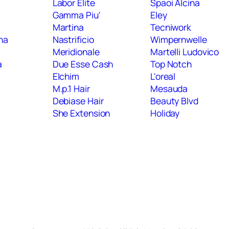
Labor Elite
Spaoi Alcina
Gamma Piu'
Eley
Martina
Tecniwork
ana
Nastrificio
Wimpernwelle
Meridionale
Martelli Ludovico
a
Due Esse Cash
Top Notch
o
Elchim
L'oreal
M.p.1 Hair
Mesauda
Debiase Hair
Beauty Blvd
She Extension
Holiday