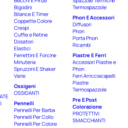
Becchi E Pinze
Spazzole Termiche
Bigodini
Termospazzole
Bilance E Timer
Phon E Accessori
Coppette Colore
Diffusori
Crespi
Phon
Cuffie e Retine
Porta Phon
Dosatori
Ricambi
Elastici
Ferrettini E Forcine
Piastre E Ferri
Minuteria
Accessori Piastre e
Spruzzini E Shaker
Phon
Varie
Ferri Arricciacapelli
Piastre
Ossigeni
Termospazzole
OSSIDANTI
ATE
Pre E Post
I
Pennelli
Colorazione
Pennelli Per Barba
PROTETTIVI
Pennelli Per Collo
SMACCHIANTI
Pennelli Per Colore