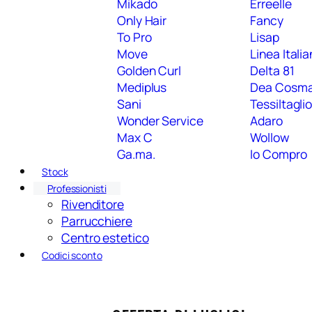
Mikado
Erreelle
Only Hair
Fancy
To Pro
Lisap
Move
Linea Itali
Golden Curl
Delta 81
Mediplus
Dea Cosm
Sani
Tessiltagli
Wonder Service
Adaro
Max C
Wollow
Ga.ma.
Io Compro
Stock
Professionisti
Rivenditore
Parrucchiere
Centro estetico
Codici sconto