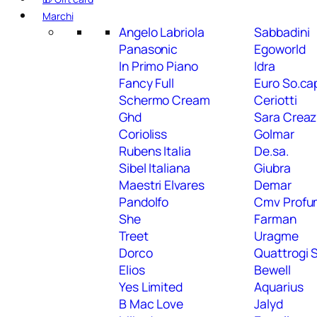
Marchi
Angelo Labriola
Sabbadini
Panasonic
Egoworld
In Primo Piano
Idra
Fancy Full
Euro So.ca
Schermo Cream
Ceriotti
Ghd
Sara Creaz
Corioliss
Golmar
Rubens Italia
De.sa.
Sibel Italiana
Giubra
Maestri Elvares
Demar
Pandolfo
Cmv Profum
She
Farman
Treet
Uragme
Dorco
Quattrogi S
Elios
Bewell
Yes Limited
Aquarius
B Mac Love
Jalyd