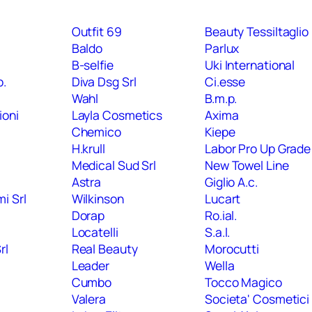
Outfit 69
Beauty Tessiltaglio
Baldo
Parlux
B-selfie
Uki International
p.
Diva Dsg Srl
Ci.esse
Wahl
B.m.p.
ioni
Layla Cosmetics
Axima
Chemico
Kiepe
H.krull
Labor Pro Up Grade
Medical Sud Srl
New Towel Line
Astra
Giglio A.c.
i Srl
Wilkinson
Lucart
Dorap
Ro.ial.
Locatelli
S.a.l.
rl
Real Beauty
Morocutti
Leader
Wella
Cumbo
Tocco Magico
Valera
Societa' Cosmetici