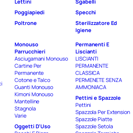
Lettini
Sgabelli
Poggiapiedi
Specchi
Poltrone
Sterilizzatore Ed
Igiene
Monouso
Permanenti E
Parrucchieri
Liscianti
Asciugamani Monouso
LISCIANTI
Cartine Per
PERMANENTE
Permanente
CLASSICA
Cotone e Talco
PERMENETE SENZA
i
Guanti Monouso
AMMONIACA
Kimoni Monouso
Pettini e Spazzole
Mantelline
Pettini
Stagnola
Spazzola Per Extension
Varie
Spazzole Piatte
Oggetti D'Uso
Spazzole Setola