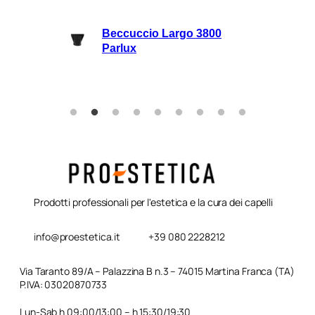
lli
Beccuccio Largo 3800
rie
Parlux
Prodotti professionali per l'estetica e la cura dei capelli
info@proestetica.it
+39 080 2228212
Via Taranto 89/A – Palazzina B n.3 – 74015 Martina Franca (TA)
P.IVA: 03020870733
Lun-Sab h 09:00/13:00 – h 15:30/19:30