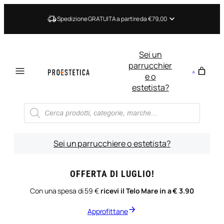
Vai
al
Spedizione GRATUITA a partire da €79,00
contenuto
Sei un
parrucchier
e o
estetista?
Ricerca
prodotti
Sei un parrucchiere o estetista?
OFFERTA DI LUGLIO!
Con una spesa di 59 €
ricevi il Telo Mare in a € 3.90
Approfittane