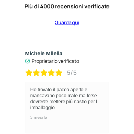
Più di 4000 recensioni verificate
Guarda qui
Michele Milella
Ca
Proprietario verificato
5/5
Ho trovato il pacco aperto e
mancavano poco male ma forse
dovreste mettere più nastro per l
i
imballaggio
3 mesi fa