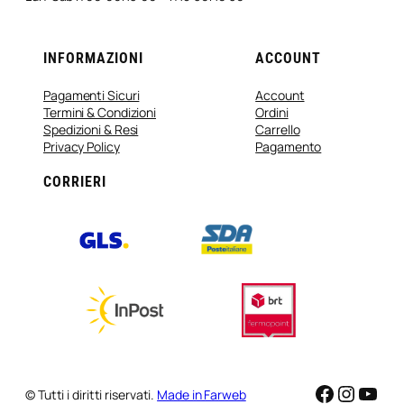
INFORMAZIONI
ACCOUNT
Pagamenti Sicuri
Account
Termini & Condizioni
Ordini
Spedizioni & Resi
Carrello
Privacy Policy
Pagamento
CORRIERI
Faceboo
Instag
You
© Tutti i diritti riservati.
Made in Farweb