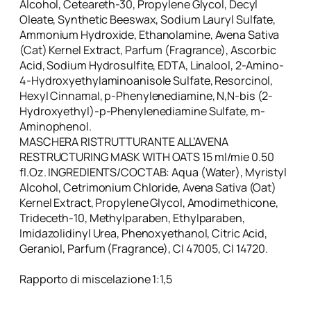
Alcohol, Ceteareth-30, Propylene Glycol, Decyl
Oleate, Synthetic Beeswax, Sodium Lauryl Sulfate,
Ammonium Hydroxide, Ethanolamine, Avena Sativa
(Cat) Kernel Extract, Parfum (Fragrance), Ascorbic
Acid, Sodium Hydrosulfite, EDTA, Linalool, 2-Amino-
4-Hydroxyethylaminoanisole Sulfate, Resorcinol,
Hexyl Cinnamal, p-Phenylenediamine, N,N-bis (2-
Hydroxyethyl)-p-Phenylenediamine Sulfate, m-
Aminophenol.
MASCHERA RISTRUTTURANTE ALL’AVENA
RESTRUCTURING MASK WITH OATS 15 ml/mie 0.50
fl.Oz. INGREDIENTS/COCTAB: Aqua (Water), Myristyl
Alcohol, Cetrimonium Chloride, Avena Sativa (Oat)
Kernel Extract, Propylene Glycol, Amodimethicone,
Trideceth-10, Methylparaben, Ethylparaben,
Imidazolidinyl Urea, Phenoxyethanol, Citric Acid,
Geraniol, Parfum (Fragrance), CI 47005, CI 14720.
Rapporto di miscelazione 1:1,5