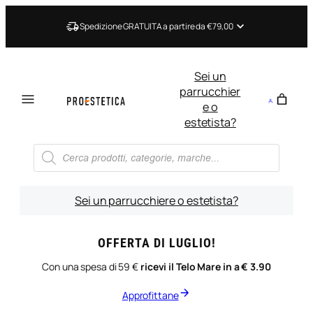
Vai
al
Spedizione GRATUITA a partire da €79,00
contenuto
Sei un
parrucchier
e o
estetista?
Ricerca
prodotti
Sei un parrucchiere o estetista?
OFFERTA DI LUGLIO!
Con una spesa di 59 €
ricevi il Telo Mare in a € 3.90
Approfittane