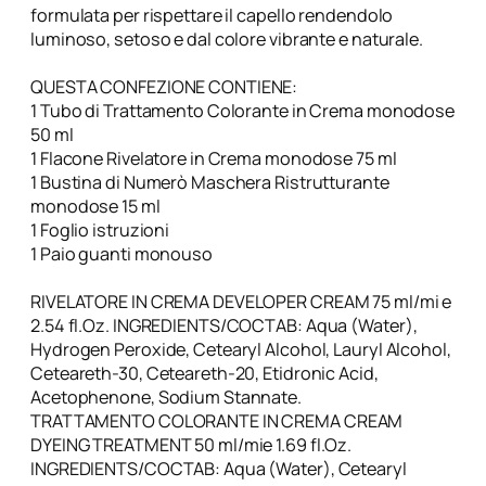
formulata per rispettare il capello rendendolo
luminoso, setoso e dal colore vibrante e naturale.
QUESTA CONFEZIONE CONTIENE:
1 Tubo di Trattamento Colorante in Crema monodose
50 ml
1 Flacone Rivelatore in Crema monodose 75 ml
1 Bustina di Numerò Maschera Ristrutturante
monodose 15 ml
1 Foglio istruzioni
1 Paio guanti monouso
RIVELATORE IN CREMA DEVELOPER CREAM 75 ml/mi e
2.54 fl.Oz. INGREDIENTS/COCTAB: Aqua (Water),
Hydrogen Peroxide, Cetearyl Alcohol, Lauryl Alcohol,
Ceteareth-30, Ceteareth-20, Etidronic Acid,
Acetophenone, Sodium Stannate.
TRATTAMENTO COLORANTE IN CREMA CREAM
DYEING TREATMENT 50 ml/mie 1.69 fl.Oz.
INGREDIENTS/COCTAB: Aqua (Water), Cetearyl