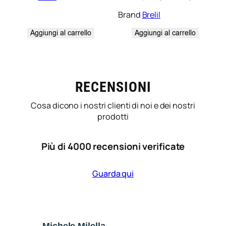
Brand
Brelil
Aggiungi al carrello
Aggiungi al carrello
RECENSIONI
Cosa dicono i nostri clienti di noi e dei nostri
prodotti
Più di 4000 recensioni verificate
Guarda qui
Michele Milella
Ca