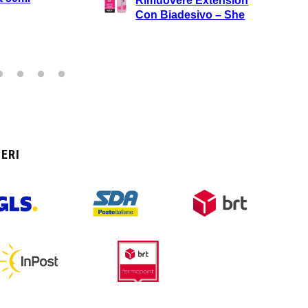
 Extension
Brown
sivo – She
ERI