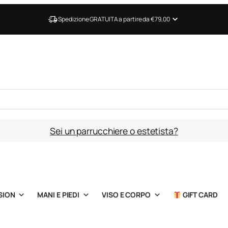
Spedizione GRATUITA a partire da €79,00
Sei un parrucchiere o estetista?
SION
MANI E PIEDI
VISO E CORPO
GIFT CARD