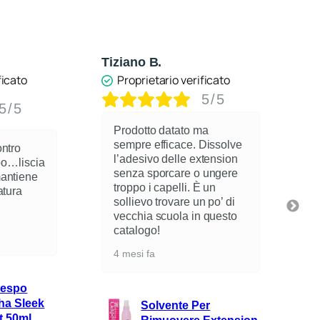
Anonimo
J
ificato
Proprietario verificato
5/5
5/5
ma
 Dissolve
Ottimo spray per la
xtension
riscrescita dei capelli, non
o ungere
unge ,non sporca ed e ‘
È un
molto coprente, lo
n po’ di
consiglio tanto
n questo
6 mesi fa
Spray Ritocco Hair
Touch Up 75 Ml
er
L’Oreal/Mb Mahogany