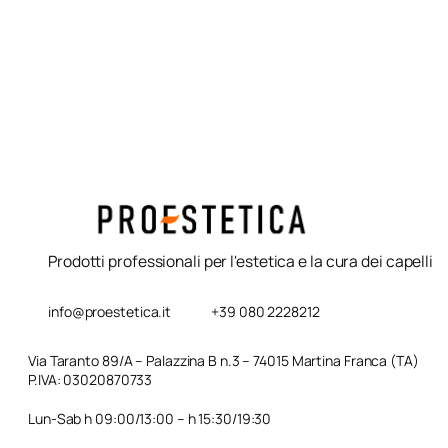
3800 Parlux
rt 500ml L’Oreal
Prodotti professionali per l'estetica e la cura dei capelli
info@proestetica.it
+39 080 2228212
Via Taranto 89/A – Palazzina B n.3 – 74015 Martina Franca (TA)
P.IVA: 03020870733
Lun-Sab h 09:00/13:00 – h 15:30/19:30