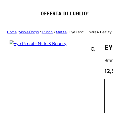
OFFERTA DI LUGLIO!
Home
/
Viso e Corpo
/
Trucchi
/
Matite
/ Eye Pencil – Nails & Beauty
EY
Bra
12,
E
P
–
N
&