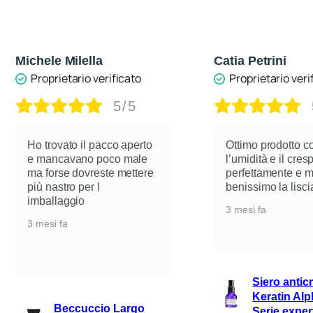
Catia Petrini
Tiziano B.
Proprietario verificato
Proprietario ver
5/5
Prodotto datato 
sempre efficace.
Ottimo prodotto contro
l’adesivo delle e
l’umidità e il crespo…liscia
senza sporcare 
perfettamente e mantiene
troppo i capelli. 
benissimo la lisciatura
sollievo trovare u
3 mesi fa
vecchia scuola i
catalogo!
4 mesi fa
Siero anticrespo
Keratin Alpha Sleek
Solvente P
Serie expert 50ml