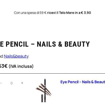
Con una spesa di 59 €
ricevi il Telo Mare in a € 3.90
E PENCIL – NAILS & BEAUTY
nd
Nails&beauty
53
€
(IVA inclusa)
ye
Eye Pencil – Nails & Bea
−
+
encil
ails