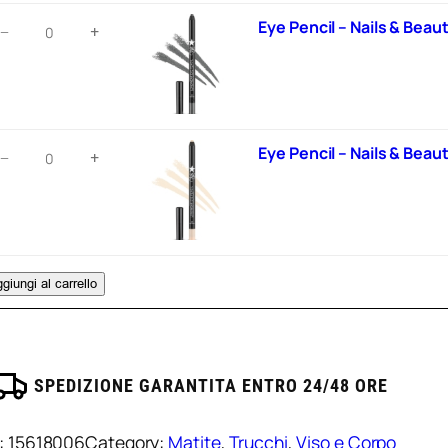
eauty/03
ye
Eye Pencil – Nails & Beau
−
+
ocoa
encil
uantità
ails
eauty/05
ye
Eye Pencil – Nails & Beau
−
+
rafite
encil
uantità
ails
eauty/08
giungi al carrello
atural
uantità
SPEDIZIONE GARANTITA ENTRO 24/48 ORE
:
15618006
Category:
Matite
, 
Trucchi
, 
Viso e Corpo