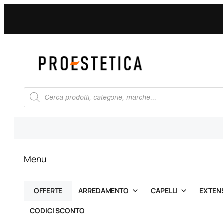
Vai
al
contenuto
Ricerca
prodotti
Menu
OFFERTE
ARREDAMENTO
CAPELLI
EXTEN
CODICI SCONTO