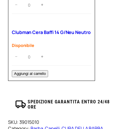
Clubman
−
+
Cera
Baffi
14
G/Ca
Clubman Cera Baffi 14 G/Neu Neutro
Castano
quantità
Disponibile
Clubman
−
+
Cera
Baffi
14
Aggiungi al carrello
G/Neu
Neutro
quantità
SPEDIZIONE GARANTITA ENTRO 24/48
ORE
SKU:
39015010
Category:
Barba
, 
Capelli
, 
CURA DELLA BARBA