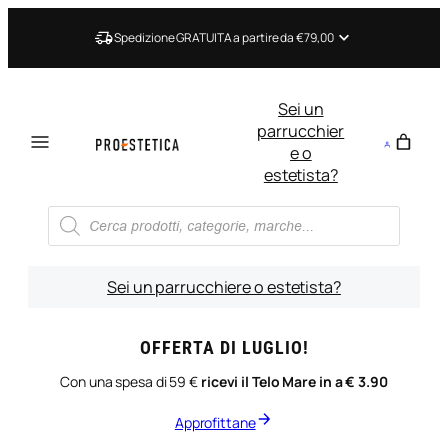
Vai
al
Spedizione GRATUITA a partire da €79,00
contenuto
Sei un
parrucchier
e o
estetista?
Ricerca
prodotti
Sei un parrucchiere o estetista?
OFFERTA DI LUGLIO!
Con una spesa di 59 €
ricevi il Telo Mare in a € 3.90
Approfittane