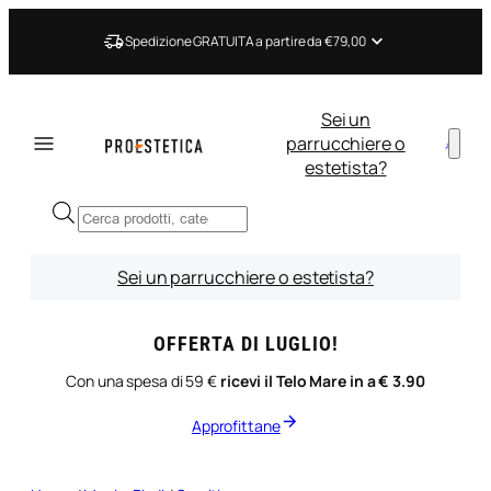
Vai
al
Spedizione GRATUITA a partire da €79,00
contenuto
Sei un
parrucchiere o
estetista?
Ricerca
prodotti
Sei un parrucchiere o estetista?
OFFERTA DI LUGLIO!
Con una spesa di 59 €
ricevi il Telo Mare in a € 3.90
Approfittane