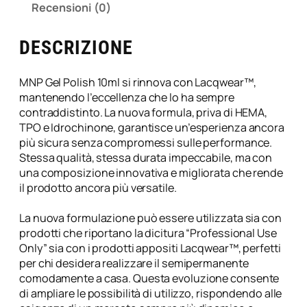
Recensioni (0)
a
c
q
DESCRIZIONE
w
e
MNP Gel Polish 10ml si rinnova con Lacqwear™,
a
mantenendo l’eccellenza che lo ha sempre
r
contraddistinto. La nuova formula, priva di HEMA,
1
TPO e Idrochinone, garantisce un’esperienza ancora
0
più sicura senza compromessi sulle performance.
m
Stessa qualità, stessa durata impeccabile, ma con
l
una composizione innovativa e migliorata che rende
M
il prodotto ancora più versatile.
e
s
La nuova formulazione può essere utilizzata sia con
a
prodotti che riportano la dicitura “Professional Use
u
Only” sia con i prodotti appositi Lacqwear™, perfetti
d
per chi desidera realizzare il semipermanente
a
comodamente a casa. Questa evoluzione consente
/
di ampliare le possibilità di utilizzo, rispondendo alle
1