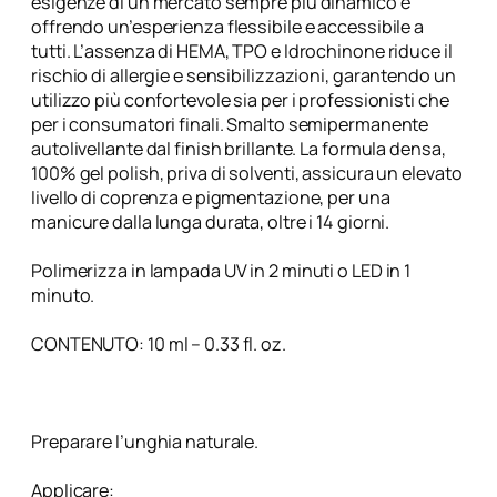
esigenze di un mercato sempre più dinamico e
9
offrendo un’esperienza flessibile e accessibile a
8
tutti. L’assenza di HEMA, TPO e Idrochinone riduce il
D
rischio di allergie e sensibilizzazioni, garantendo un
i
utilizzo più confortevole sia per i professionisti che
l
per i consumatori finali. Smalto semipermanente
f
autolivellante dal finish brillante. La formula densa,
q
100% gel polish, priva di solventi, assicura un elevato
u
livello di coprenza e pigmentazione, per una
a
manicure dalla lunga durata, oltre i 14 giorni.
n
t
Polimerizza in lampada UV in 2 minuti o LED in 1
i
minuto.
t
à
CONTENUTO: 10 ml – 0.33 fl. oz.
Preparare l’unghia naturale.
Applicare: