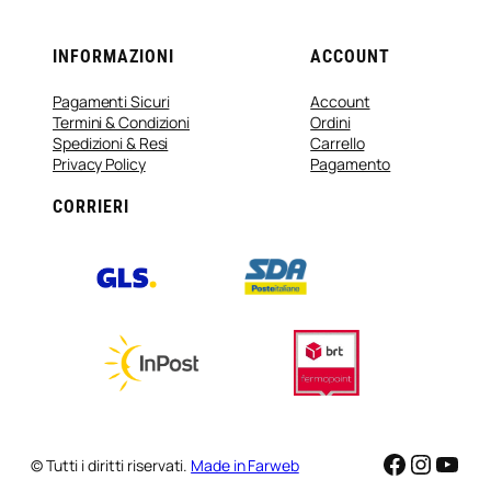
INFORMAZIONI
ACCOUNT
Pagamenti Sicuri
Account
Termini & Condizioni
Ordini
Spedizioni & Resi
Carrello
Privacy Policy
Pagamento
CORRIERI
Faceboo
Instag
You
© Tutti i diritti riservati.
Made in Farweb