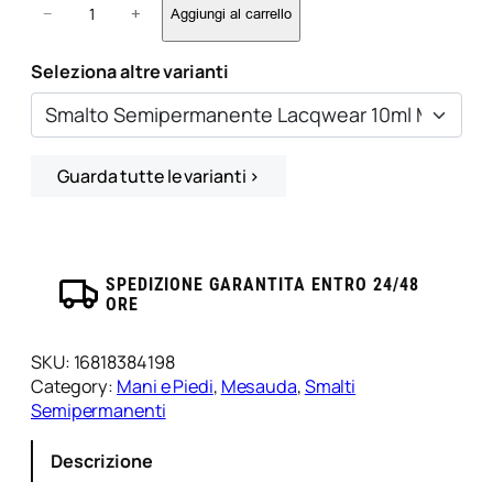
−
+
Aggiungi al carrello
m
a
l
Seleziona altre varianti
t
o
S
e
Guarda tutte le varianti ›
m
i
p
e
SPEDIZIONE GARANTITA ENTRO 24/48
r
ORE
m
a
n
SKU:
16818384198
e
Category:
Mani e Piedi
, 
Mesauda
, 
Smalti
n
Semipermanenti
t
e
Descrizione
L