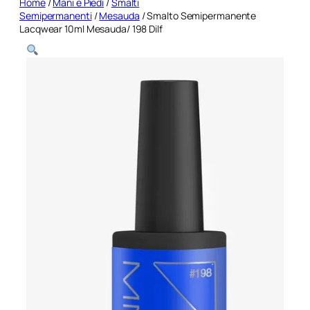
Home
/
Mani e Piedi
/
Smalti
Semipermanenti
/
Mesauda
/ Smalto Semipermanente
Lacqwear 10ml Mesauda/ 198 Dilf