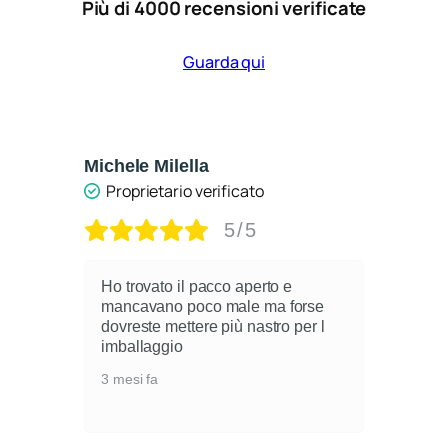
Più di 4000 recensioni verificate
Guarda qui
Michele Milella
Ca
Proprietario verificato
5/5
Ho trovato il pacco aperto e
mancavano poco male ma forse
dovreste mettere più nastro per l
i
imballaggio
3 mesi fa