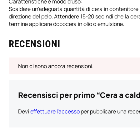
Caratteristiche e modo d’uso:
o
Scaldare un’adeguata quantità di cera in contenitore 
c
direzione del pelo. Attendere 15-20 secindi che la cera
c
termine applicare dopocera in olio o emulsione.
e
c
RECENSIONI
i
o
c
c
Non ci sono ancora recensioni.
o
l
a
Recensisci per primo “Cera a cald
t
o
1
Devi
effettuare l’accesso
per pubblicare una rece
k
g
–