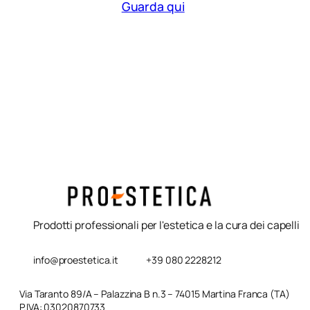
Guarda qui
Shampoo ricarica per
capelli colorati
Vitamino Color Serie
Expert 500ml L’Oreal
Prodotti professionali per l'estetica e la cura dei capelli
info@proestetica.it
+39 080 2228212
Via Taranto 89/A – Palazzina B n.3 – 74015 Martina Franca (TA)
P.IVA: 03020870733