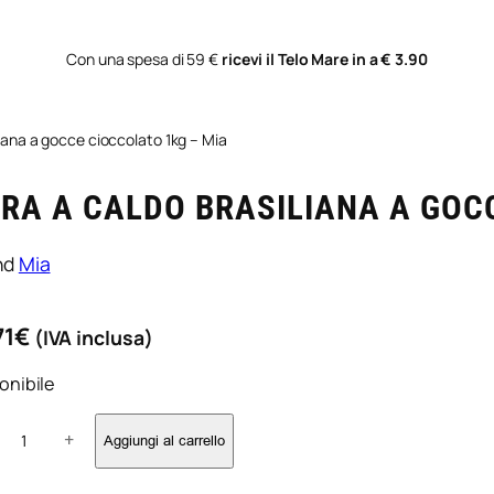
Con una spesa di 59 €
ricevi il Telo Mare in a € 3.90
liana a gocce cioccolato 1kg – Mia
RA A CALDO BRASILIANA A GOC
nd
Mia
71
€
(IVA inclusa)
onibile
+
Aggiungi al carrello