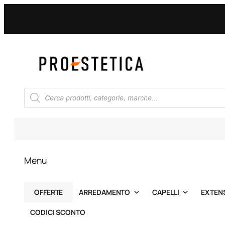
Vai
al
contenuto
Ricerca
prodotti
Menu
OFFERTE
ARREDAMENTO
CAPELLI
EXTEN
CODICI SCONTO