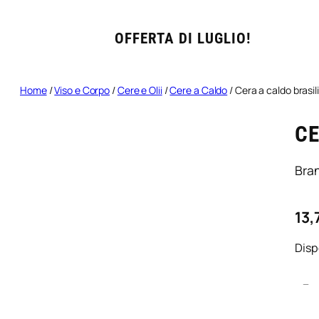
OFFERTA DI LUGLIO!
Home
/
Viso e Corpo
/
Cere e Olii
/
Cere a Caldo
/ Cera a caldo brasi
CE
Bra
13,
Disp
C
−
e
r