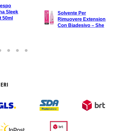
respo
ha Sleek
Solvente Per
t 50ml
Rimuovere Extension
Con Biadesivo – She
ERI