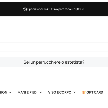
Spedizione GRATUITA a partire da €79,00
Sei un parrucchiere o estetista?
SION
MANI E PIEDI
VISO E CORPO
GIFT CARD