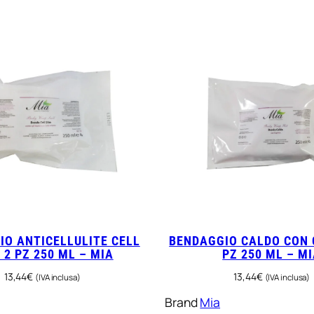
IO ANTICELLULITE CELL
BENDAGGIO CALDO CON 
 2 PZ 250 ML – MIA
PZ 250 ML – M
13,44
€
13,44
€
(IVA inclusa)
(IVA inclusa)
Brand
Mia