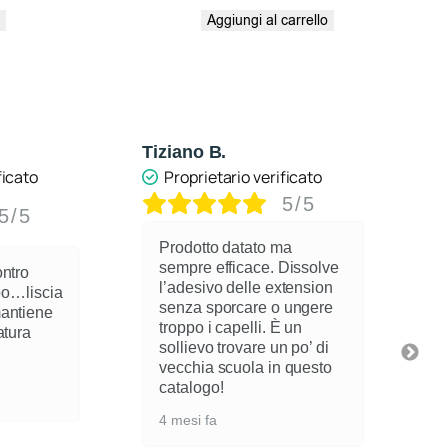
o
Aggiungi al carrello
Tiziano B.
A
ficato
Proprietario verificato
5/5
5/5
Prodotto datato ma
sempre efficace. Dissolve
ontro
l’adesivo delle extension
spo…liscia
senza sporcare o ungere
mantiene
troppo i capelli. È un
atura
sollievo trovare un po’ di
vecchia scuola in questo
catalogo!
4 mesi fa