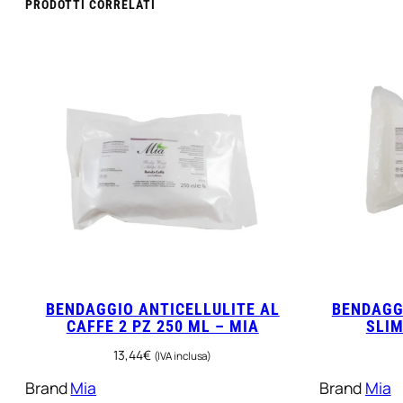
M
PRODOTTI CORRELATI
i
a
q
u
a
n
t
i
t
à
BENDAGGIO ANTICELLULITE AL
BENDAGG
CAFFE 2 PZ 250 ML – MIA
SLIM
13,44
€
(IVA inclusa)
Brand
Mia
Brand
Mia