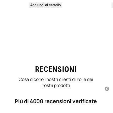
Aggiungi al carrello
LORELLA BORGHI
o verificato
Proprietario verificato
5/5
5/5
Prima volta che uso
RECENSIONI
d’ordine del
questo prodotto
o stati subito
consigliato dal mio
Cosa dicono i nostri clienti di noi e dei
ponibili per il
parrucchiere e mi sono
prodotto
nostri prodotti
trovata molto bene, lascia i
capelli morbidi .
Più di 4000 recensioni verificate
3 mesi fa