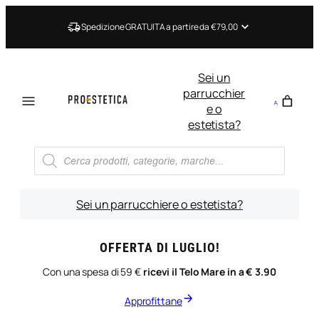
Vai
al
Spedizione GRATUITA a partire da €79,00
contenuto
Sei un
parrucchier
e o
estetista?
Ricerca
prodotti
Sei un parrucchiere o estetista?
OFFERTA DI LUGLIO!
Con una spesa di 59 €
ricevi il Telo Mare in a € 3.90
Approfittane