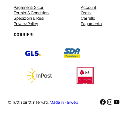
Pagamenti Sicuri
Account
Termini & Condizioni
Ordini
Spedizioni & Resi
Carrello
Privacy Policy
Pagamento
CORRIERI
Faceboo
Instag
You
© Tutti i diritti riservati.
Made in Farweb