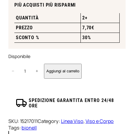
PIÙ ACQUISTI PIÙ RISPARMI
QUANTITÀ
2+
PREZZO
7,70
€
SCONTO %
30%
Disponibile
L
−
+
Aggiungi al carrello
a
t
t
e
D
SPEDIZIONE GARANTITA ENTRO 24/48
ORE
o
p
o
SKU:
15217011
Category:
Linea Viso
, 
Viso e Corpo
s
Tags:
bionell
o