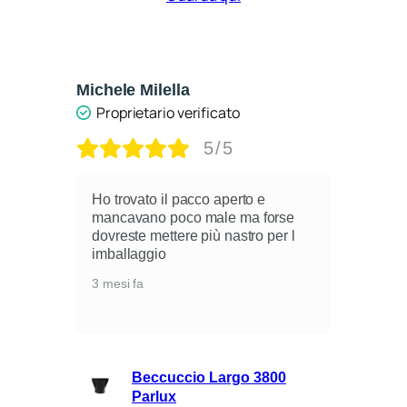
Michele Milella
Ca
Proprietario verificato
5/5
Ho trovato il pacco aperto e
mancavano poco male ma forse
dovreste mettere più nastro per l
i
imballaggio
3 mesi fa
lli
Beccuccio Largo 3800
rie
Parlux