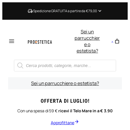
Vai
al
Spedizione GRATUITA a partire da €79,00
contenuto
Sei un
parrucchier
e o
estetista?
Ricerca
prodotti
Sei un parrucchiere o estetista?
OFFERTA DI LUGLIO!
Con una spesa di 59 €
ricevi il Telo Mare in a € 3.90
Approfittane