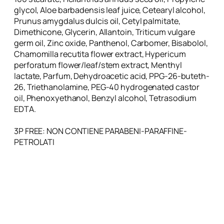
a
glycol, Aloe barbadensis leaf juice, Cetearyl alcohol,
g
Prunus amygdalus dulcis oil, Cetyl palmitate,
e
Dimethicone, Glycerin, Allantoin, Triticum vulgare
n
germ oil, Zinc oxide, Panthenol, Carbomer, Bisabolol,
e
Chamomilla recutita flower extract, Hypericum
e
perforatum flower/leaf/stem extract, Menthyl
P
lactate, Parfum, Dehydroacetic acid, PPG-26-buteth-
r
26, Triethanolamine, PEG-40 hydrogenated castor
o
oil, Phenoxyethanol, Benzyl alcohol, Tetrasodium
t
EDTA.
e
i
3P FREE: NON CONTIENE PARABENI-PARAFFINE-
n
PETROLATI
e
D
e
l
G
r
a