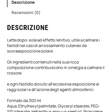
Descrizione
l
e
Recensioni (0)
R
i
DESCRIZIONE
n
f
r
Latte dopo-sole ad effetto lenitivo, utile a calmare i
e
fastidi nei casi di arrossamento cutaneo da
s
sovraesposizione solare.
c
a
Gli ingredienti contenuti nella sua ricca
n
composizione contribuiscono in sinergia a calmare il
t
rossore
e
a
e ogni fastidio dovuto all’eccessiva esposizione ai
l
raggi solari e all’azione degli agenti atmosferici.
C
o
Formato da 300 ml
l
Aqua, Ethylhexyl palmitate, Glyceryl stearate, PEG-
l
100 stearate, Helianthus annuus seed oil, Propylene