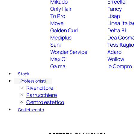
Mikado
Erreelle
Only Hair
Fancy
To Pro
Lisap
Move
Linea Itali
Golden Curl
Delta 81
Mediplus
Dea Cosm
Sani
Tessiltagli
Wonder Service
Adaro
Max C
Wollow
Ga.ma.
Io Compro
Stock
Professionisti
Rivenditore
Parrucchiere
Centro estetico
Codici sconto