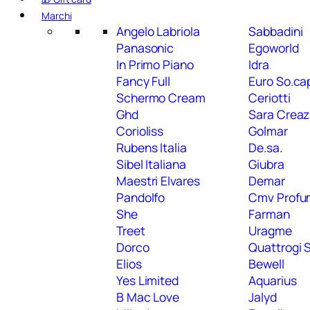
Marchi
Angelo Labriola
Sabbadini
Panasonic
Egoworld
In Primo Piano
Idra
Fancy Full
Euro So.ca
Schermo Cream
Ceriotti
Ghd
Sara Creaz
Corioliss
Golmar
Rubens Italia
De.sa.
Sibel Italiana
Giubra
Maestri Elvares
Demar
Pandolfo
Cmv Profum
She
Farman
Treet
Uragme
Dorco
Quattrogi S
Elios
Bewell
Yes Limited
Aquarius
B Mac Love
Jalyd