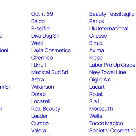
Outfit 69
Beauty Tessiltaglio
Baldo
Parlux
B-selfie
Uki International
p.
Diva Dsg Srl
Ci.esse
Wahl
B.m.p.
ioni
Layla Cosmetics
Axima
Chemico
Kiepe
H.krull
Labor Pro Up Grade
Medical Sud Srl
New Towel Line
Astra
Giglio A.c.
i Srl
Wilkinson
Lucart
Dorap
Ro.ial.
Locatelli
S.a.l.
rl
Real Beauty
Morocutti
Leader
Wella
Cumbo
Tocco Magico
Valera
Societa' Cosmetici