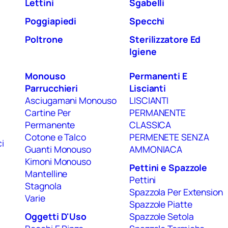
Lettini
Sgabelli
Poggiapiedi
Specchi
Poltrone
Sterilizzatore Ed
Igiene
Monouso
Permanenti E
Parrucchieri
Liscianti
Asciugamani Monouso
LISCIANTI
Cartine Per
PERMANENTE
Permanente
CLASSICA
Cotone e Talco
PERMENETE SENZA
i
Guanti Monouso
AMMONIACA
Kimoni Monouso
Pettini e Spazzole
Mantelline
Pettini
Stagnola
Spazzola Per Extension
Varie
Spazzole Piatte
Oggetti D'Uso
Spazzole Setola