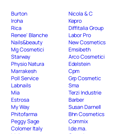
Burton
Nicola & C
Iroha
Kepro
Rica
Diffitalia Group
Renee' Blanche
Labor Pro
Nails&beauty
New Cosmetics
Mg Cosmetici
Emsibeth
Starway
Arco Cosmetici
Physio Natura
Edelstein
Marrakesh
Cpm
Poll Service
Grp Cosmetic
Labnails
Sma
Mia
Terzi Industrie
Estrosa
Barber
My Way
Susan Darnell
Phitofarma
Bhn Cosmetics
Peggy Sage
Commix
Colomer Italy
I.de.ma.