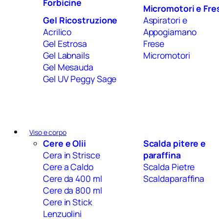
Forbicine
Micromotori e Fre
Gel Ricostruzione
Aspiratori e
Acrilico
Appogiamano
Gel Estrosa
Frese
Gel Labnails
Micromotori
Gel Mesauda
Gel UV Peggy Sage
Viso e corpo
Cere e Olii
Scalda pitere e
Cera in Strisce
paraffina
Cere a Caldo
Scalda Pietre
Cere da 400 ml
Scaldaparaffina
Cere da 800 ml
Cere in Stick
Lenzuolini