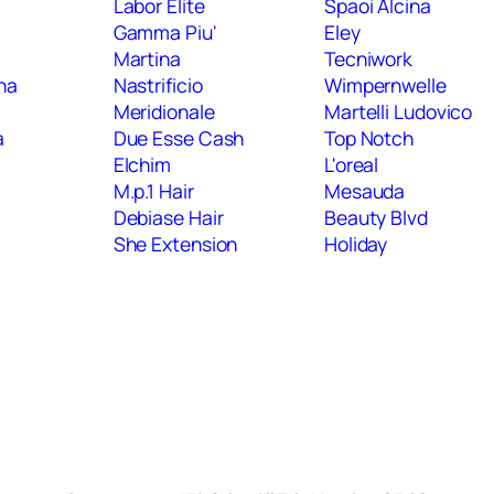
Labor Elite
Spaoi Alcina
Gamma Piu'
Eley
Martina
Tecniwork
ana
Nastrificio
Wimpernwelle
Meridionale
Martelli Ludovico
a
Due Esse Cash
Top Notch
o
Elchim
L'oreal
M.p.1 Hair
Mesauda
Debiase Hair
Beauty Blvd
She Extension
Holiday