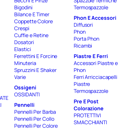
Becchi E Pinze
Spazzole Termiche
Bigodini
Termospazzole
Bilance E Timer
Phon E Accessori
Coppette Colore
Diffusori
Crespi
Phon
Cuffie e Retine
Porta Phon
Dosatori
Ricambi
Elastici
Ferrettini E Forcine
Piastre E Ferri
Minuteria
Accessori Piastre e
Spruzzini E Shaker
Phon
Varie
Ferri Arricciacapelli
Piastre
Ossigeni
Termospazzole
OSSIDANTI
ATE
Pre E Post
I
Pennelli
Colorazione
Pennelli Per Barba
PROTETTIVI
Pennelli Per Collo
SMACCHIANTI
Pennelli Per Colore