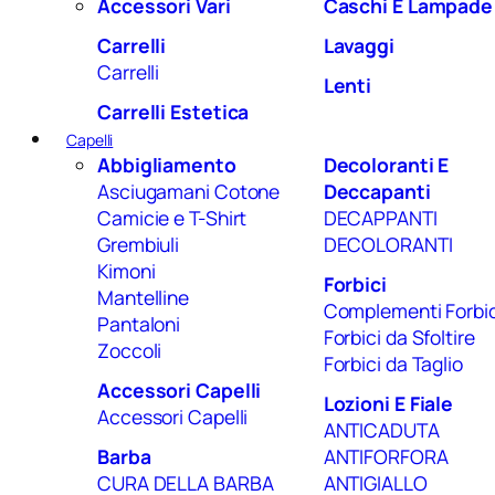
Accessori Vari
Caschi E Lampade
Carrelli
Lavaggi
Carrelli
Lenti
Carrelli Estetica
Capelli
Abbigliamento
Decoloranti E
Asciugamani Cotone
Deccapanti
Camicie e T-Shirt
DECAPPANTI
Grembiuli
DECOLORANTI
Kimoni
Forbici
Mantelline
Complementi Forbic
Pantaloni
Forbici da Sfoltire
Zoccoli
Forbici da Taglio
Accessori Capelli
Lozioni E Fiale
Accessori Capelli
ANTICADUTA
Barba
ANTIFORFORA
CURA DELLA BARBA
ANTIGIALLO