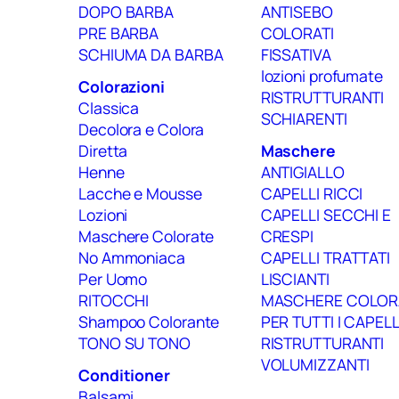
DOPO BARBA
ANTISEBO
PRE BARBA
COLORATI
SCHIUMA DA BARBA
FISSATIVA
lozioni profumate
Colorazioni
RISTRUTTURANTI
Classica
SCHIARENTI
Decolora e Colora
Diretta
Maschere
Henne
ANTIGIALLO
Lacche e Mousse
CAPELLI RICCI
Lozioni
CAPELLI SECCHI E
Maschere Colorate
CRESPI
No Ammoniaca
CAPELLI TRATTATI
Per Uomo
LISCIANTI
RITOCCHI
MASCHERE COLOR
Shampoo Colorante
PER TUTTI I CAPELL
TONO SU TONO
RISTRUTTURANTI
VOLUMIZZANTI
Conditioner
Balsami