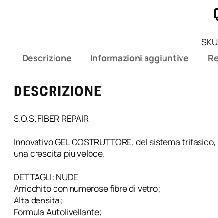
o
s
t
r
SKU
u
Descrizione
Informazioni aggiuntive
Re
t
t
o
DESCRIZIONE
r
e
S.O.S. FIBER REPAIR
S
o
Innovativo GEL COSTRUTTORE, del sistema trifasico, co
s
una crescita più veloce.
F
i
DETTAGLI: NUDE
b
Arricchito con numerose fibre di vetro;
e
Alta densità;
r
Formula Autolivellante;
R