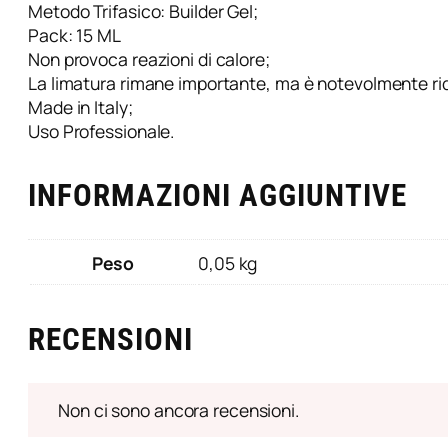
Metodo Trifasico: Builder Gel;
e
Pack: 15 ML
p
Non provoca reazioni di calore;
a
La limatura rimane importante, ma è notevolmente ridott
i
Made in Italy;
r
Uso Professionale.
N
u
d
INFORMAZIONI AGGIUNTIVE
e
5
0
Peso
0,05 kg
m
l
M
RECENSIONI
a
n
g
Non ci sono ancora recensioni.
r