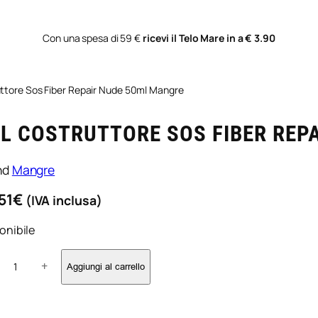
Con una spesa di 59 €
ricevi il Telo Mare in a € 3.90
uttore Sos Fiber Repair Nude 50ml Mangre
L COSTRUTTORE SOS FIBER REP
nd
Mangre
51
€
(IVA inclusa)
onibile
+
Aggiungi al carrello