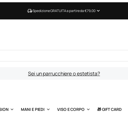
Spedizione GRATUITA a partire da €79,00
Sei un parrucchiere o estetista?
SION
MANI E PIEDI
VISO E CORPO
🎁 GIFT CARD