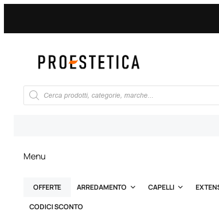
Vai
al
contenuto
Ricerca
prodotti
Menu
OFFERTE
ARREDAMENTO
CAPELLI
EXTEN
CODICI SCONTO