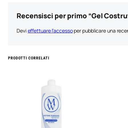
e
q
u
Recensisci per primo “Gel Costr
a
n
Devi
effettuare l’accesso
per pubblicare una rece
t
i
t
à
PRODOTTI CORRELATI