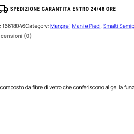
SPEDIZIONE GARANTITA ENTRO 24/48 ORE
:
16618046
Category:
Mangre’
, 
Mani e Piedi
, 
Smalti Semi
censioni (0)
mposto da fibre di vetro che conferiscono al gel la funzi