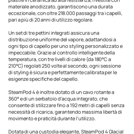
piastre in ceramica ad alta resistenza, rivestite con
t
materiale anodizzato, garantiscono una durata
i
eccezionale, con oltre 218.000 passaggi tra i capelli,
t
pari a più di 20 anni di utilizzo regolare.
à
Un set di tre pettini integrati assicura una
distribuzione uniforme del vapore, adattandosi a
ogni tipo di capello per uno styling personalizzato e
impeccabile. Grazie al controllo intelligente della
temperatura, con tre livelli di calore (da 180°C a
210°C) regolati 250 volte al secondo, ogni sessione
di styling è sicura e perfettamente calibrata per le
esigenze specifiche del capello.
SteamPod 4 è inoltre dotato di un cavo rotante a
360° e di un serbatoio d’acqua integrato, che
consente di stilizzare fino a 192 metri di capelli senza
necessità di ricarica, garantendo massima libertà di
movimento e praticità durante l’utilizzo.
Dotata di una custodia elegante, SteamPod 4 Glacial