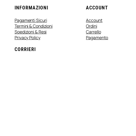
INFORMAZIONI
ACCOUNT
Pagamenti Sicuri
Account
Termini & Condizioni
Ordini
Spedizioni & Resi
Carrello
Privacy Policy
Pagamento
CORRIERI
Faceboo
Instag
You
© Tutti i diritti riservati.
Made in Farweb