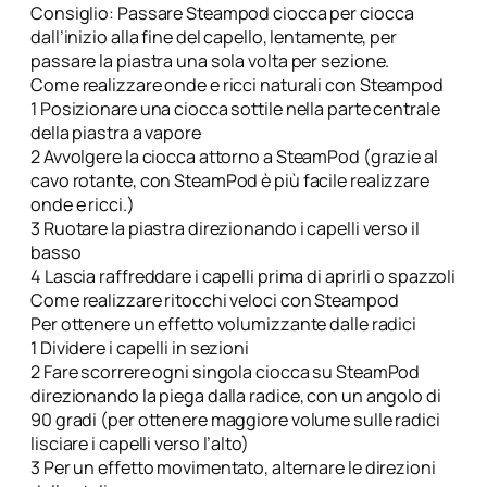
Consiglio: Passare Steampod ciocca per ciocca
dall’inizio alla fine del capello, lentamente, per
passare la piastra una sola volta per sezione.
Come realizzare onde e ricci naturali con Steampod
1 Posizionare una ciocca sottile nella parte centrale
della piastra a vapore
2 Avvolgere la ciocca attorno a SteamPod (grazie al
cavo rotante, con SteamPod è più facile realizzare
onde e ricci.)
3 Ruotare la piastra direzionando i capelli verso il
basso
4 Lascia raffreddare i capelli prima di aprirli o spazzoli
Come realizzare ritocchi veloci con Steampod
Per ottenere un effetto volumizzante dalle radici
1 Dividere i capelli in sezioni
2 Fare scorrere ogni singola ciocca su SteamPod
direzionando la piega dalla radice, con un angolo di
90 gradi (per ottenere maggiore volume sulle radici
lisciare i capelli verso l’alto)
3 Per un effetto movimentato, alternare le direzioni