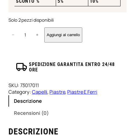
SCONTO %
5%
10%
Solo 2 pezzi disponibili
P
−
+
Aggiungi al carrello
i
a
s
t
r
SPEDIZIONE GARANTITA ENTRO 24/48
ORE
a
A
V
SKU:
73017011
a
Category:
Capelli
, 
Piastre
, 
Piastre E Ferri
p
Descrizione
o
r
Recensioni (0)
e
S
DESCRIZIONE
t