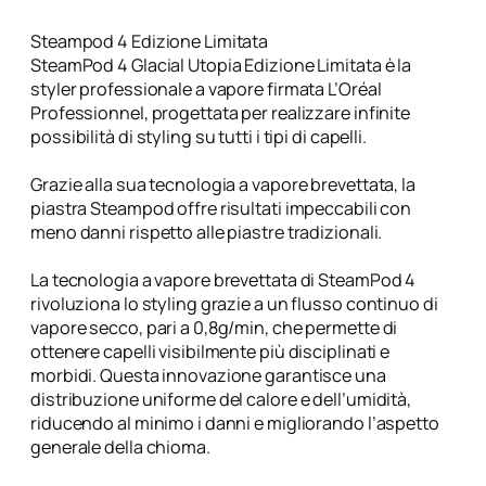
e
a
Steampod 4 Edizione Limitata
m
SteamPod 4 Glacial Utopia Edizione Limitata è la
P
styler professionale a vapore firmata L’Oréal
o
Professionnel, progettata per realizzare infinite
d
possibilità di styling su tutti i tipi di capelli.
4
.
Grazie alla sua tecnologia a vapore brevettata, la
0
piastra Steampod offre risultati impeccabili con
U
meno danni rispetto alle piastre tradizionali.
t
o
La tecnologia a vapore brevettata di SteamPod 4
p
rivoluziona lo styling grazie a un flusso continuo di
i
vapore secco, pari a 0,8g/min, che permette di
a
ottenere capelli visibilmente più disciplinati e
l
morbidi. Questa innovazione garantisce una
i
distribuzione uniforme del calore e dell’umidità,
m
riducendo al minimo i danni e migliorando l’aspetto
i
generale della chioma.
t
e