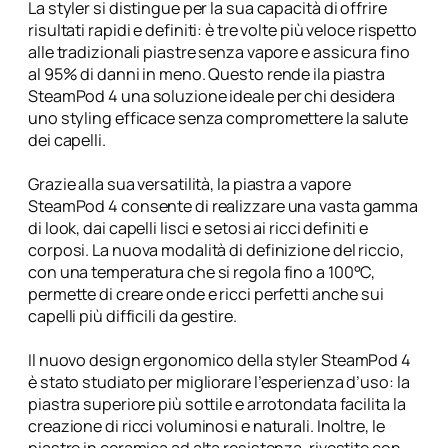
La styler si distingue per la sua capacità di offrire
d
risultati rapidi e definiti: è tre volte più veloce rispetto
e
alle tradizionali piastre senza vapore e assicura fino
d
al 95% di danni in meno. Questo rende ila piastra
i
SteamPod 4 una soluzione ideale per chi desidera
t
uno styling efficace senza compromettere la salute
i
dei capelli.
o
n
Grazie alla sua versatilità, la piastra a vapore
–
SteamPod 4 consente di realizzare una vasta gamma
L
di look, dai capelli lisci e setosi ai ricci definiti e
'
corposi. La nuova modalità di definizione del riccio,
O
con una temperatura che si regola fino a 100°C,
r
permette di creare onde e ricci perfetti anche sui
e
capelli più difficili da gestire.
a
l
Il nuovo design ergonomico della styler SteamPod 4
q
è stato studiato per migliorare l’esperienza d’uso: la
u
piastra superiore più sottile e arrotondata facilita la
a
creazione di ricci voluminosi e naturali. Inoltre, le
n