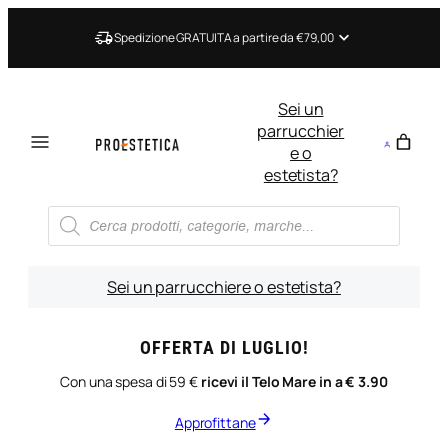
Vai
al
Spedizione GRATUITA a partire da €79,00
contenuto
Sei un
parrucchier
e o
estetista?
Ricerca
prodotti
Sei un parrucchiere o estetista?
OFFERTA DI LUGLIO!
Con una spesa di 59 €
ricevi il Telo Mare in a € 3.90
Approfittane