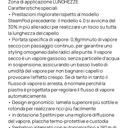
Zona di applicazione LUNGHEZZE
Caratteristiche speciali
• Prestazioni migliorate rispetto al modello
SteamPod precedente: il modello 4.0 si avvicina del
30% in più alle radici per realizzare un liscio su tutta
la lunghezza del capello
• Portata specifica di vapore: 0,8g/minuto di vapore
secco con passaggio continuo, per garantire uno
styling omogeneo dalle radici alle punte. Il vapore
secco è un vapore gassoso, senza particelle d’acqua
in sospensione, assicurando un basso livello di
umidità del vapore per non bagnare i capelli o
provocare l’effetto crespo. Se di tanto in tanto il
flusso di vapore si arresta, è normale perché la
piastra è progettata per regolare il flusso di vapore
automaticamente.
• Design ergonomico: lamella superiore più sottile e
rotonda per realizzare ricci più facilmente
• in dotazione 3 pettini per una migliore diffusione
del vapore, placche termo-protettive e custodia
• Serbatoio integrato con autonomia fino a 192 m di