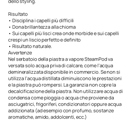
dello styling.
Risultato
• Disciplina i capelli più difficili
• Dona brillantezza alla chioma
• Sui capelli più lisci crea onde morbide e sui capelli
crespi un liscio perfetto e definito
• Risultato naturale.
Avvertenze
Nel serbatoio della piastra a vapore SteamPod va
versata solo acqua priva di calcare, come l’acqua
demineralizzata disponibile in commercio. Se non si
utilizza l’acqua distillata diminuiscono le prestazioni
e la piastra può rompersi. La garanzia non copre la
decalcificazione della piastra. Non utilizzare acqua di
condensa come pioggia o acqua che proviene da
asciugatrici, frigoriferi, condizionatori oppure acqua
addizionata (ad esempio con profumo, sostanze
aromatiche, amido, addolcenti, ecc.)