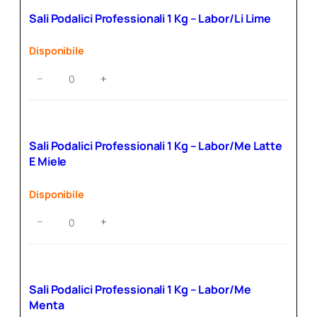
Kg
Sali Podalici Professionali 1 Kg – Labor/Li Lime
–
Labor/La
Disponibile
Lavanda
quantità
Sali
−
+
Podalici
Professionali
1
Kg
Sali Podalici Professionali 1 Kg – Labor/Me Latte
–
E Miele
Labor/Li
Lime
Disponibile
quantità
Sali
−
+
Podalici
Professionali
1
Kg
Sali Podalici Professionali 1 Kg – Labor/Me
–
Menta
Labor/Me