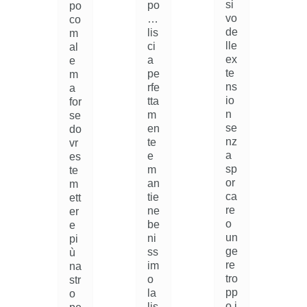
si
po
a
po
vo
…
co
de
lis
i
m
lle
ci
al
ex
a
a
e
te
pe
m
ns
rfe
c
a
io
tta
h
for
n
m
r
se
se
en
do
nz
te
vr
a
e
i
es
sp
m
o
te
or
an
o
m
ca
tie
o
ett
re
ne
a
er
o
be
e
un
ni
pi
ge
ss
t
ù
re
im
na
tro
o
e
str
pp
la
e
o
o i
lis