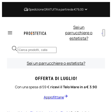
Vai
al
Spedizione GRATUITA a partire da €79,00
contenuto
Sei un
parrucchiere o
estetista?
Ricerca
prodotti
Sei un parrucchiere o estetista?
OFFERTA DI LUGLIO!
Con una spesa di 59 €
ricevi il Telo Mare in a € 3.90
Approfittane