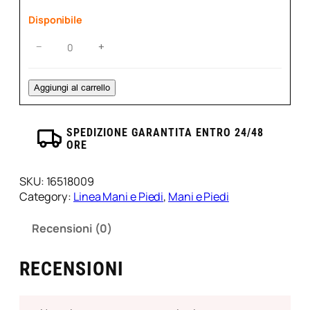
Latte
Disponibile
E
Miele
Sali
−
+
quantità
Podalici
Professionali
1
Aggiungi al carrello
Kg
–
Labor/Me
SPEDIZIONE GARANTITA ENTRO 24/48
ORE
Menta
quantità
SKU:
16518009
Category:
Linea Mani e Piedi
, 
Mani e Piedi
Recensioni (0)
RECENSIONI