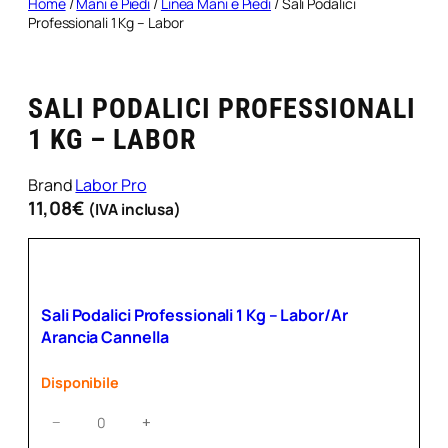
Home
/
Mani e Piedi
/
Linea Mani e Piedi
/ Sali Podalici
Professionali 1 Kg – Labor
SALI PODALICI PROFESSIONALI
1 KG – LABOR
Brand
Labor Pro
11,08
€
(IVA inclusa)
Sali Podalici Professionali 1 Kg – Labor/Ar
Arancia Cannella
Disponibile
Sali
−
+
Podalici