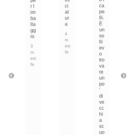
pe
ca
ci
r l
pe
at
c
im
lli.
ur
ba
È
a
lla
un
a
gg
4
so
e
io
m
lli
esi
3
ev
fa
m
o
r
esi
tro
fa
va
re
un
po
’
i
di
ve
cc
hi
a
S
sc
h
uo
a