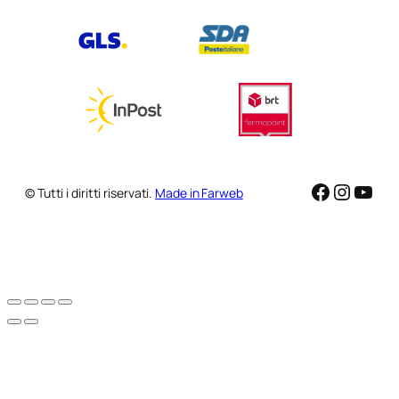
Faceboo
Instag
You
© Tutti i diritti riservati.
Made in Farweb