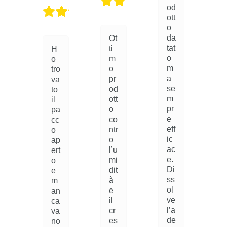
/
5
5
od
5
/
ott
r
5
o
m
da
t
Ot
tat
ti
o
H
o
m
a
o
m
o
h
tro
a
pr
va
se
od
s
to
m
ott
il
pr
r
o
u
pa
e
co
s
cc
eff
ntr
o
ic
o
r
ap
ac
l’u
d
ert
e.
mi
t
o
Di
dit
e
ss
à
o
m
ol
i
e
s
an
ve
il
l
ca
l’a
cr
t
va
de
l
es
no