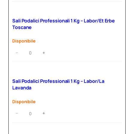
Professionali
1
Kg
Sali Podalici Professionali 1 Kg – Labor/Et Erbe
–
Toscane
Labor/Ar
Arancia
Disponibile
Cannella
quantità
Sali
−
+
Podalici
Professionali
1
Kg
Sali Podalici Professionali 1 Kg – Labor/La
–
Lavanda
Labor/Et
Erbe
Disponibile
Toscane
quantità
Sali
−
+
Podalici
Professionali
1