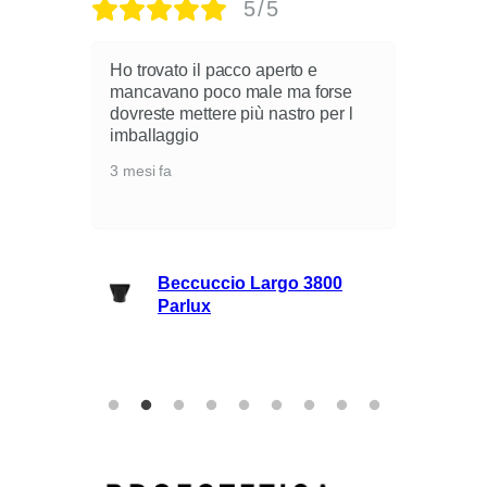
5/5
Ho trovato il pacco aperto e
mancavano poco male ma forse
dovreste mettere più nastro per l
i
imballaggio
3 mesi fa
lli
Beccuccio Largo 3800
rie
Parlux