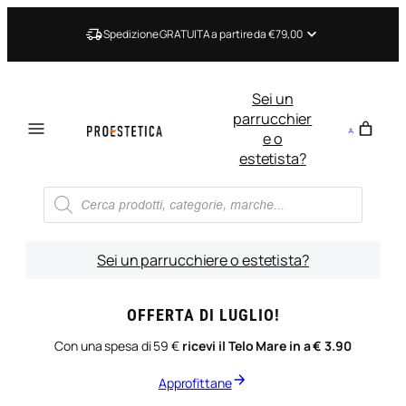
Vai
al
Spedizione GRATUITA a partire da €79,00
contenuto
Sei un
parrucchier
e o
estetista?
Ricerca
prodotti
Sei un parrucchiere o estetista?
OFFERTA DI LUGLIO!
Con una spesa di 59 €
ricevi il Telo Mare in a € 3.90
Approfittane