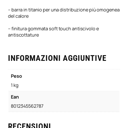
b
i
– barra in titanio per una distribuzione più omogenea
l
del calore
e
5
– finitura gommata soft touch antiscivolo e
i
antiscottature
n
1
K
INFORMAZIONI AGGIUNTIVE
i
t
C
Peso
o
m
1 kg
b
y
Ean
U
8012345562787
p
g
r
RECENSIONI
a