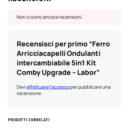
d
e
Non ci sono ancora recensioni.
–
L
a
b
Recensisci per primo “Ferro
o
r
Arricciacapelli Ondulanti
q
intercambiabile 5in1 Kit
u
a
Comby Upgrade – Labor”
n
t
Devi
effettuare l’accesso
per pubblicare una
i
recensione.
t
à
PRODOTTI CORRELATI