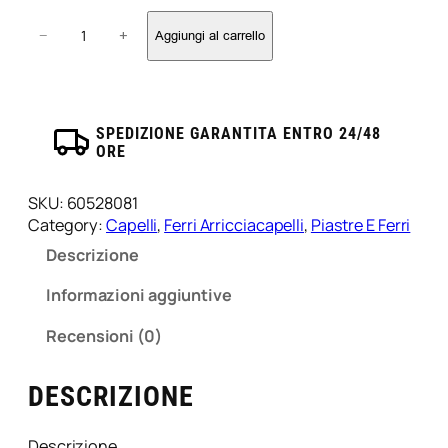
F
−
+
Aggiungi al carrello
e
r
r
o
A
SPEDIZIONE GARANTITA ENTRO 24/48
ORE
r
r
i
SKU:
60528081
c
Category:
Capelli
, 
Ferri Arricciacapelli
, 
Piastre E Ferri
c
Descrizione
i
a
Informazioni aggiuntive
c
a
Recensioni (0)
p
e
DESCRIZIONE
l
l
i
Descrizione