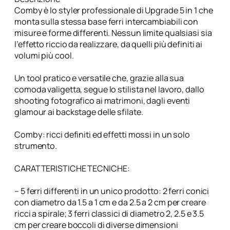
O
Comby è lo styler professionale di Upgrade 5 in 1 che
n
monta sulla stessa base ferri intercambiabili con
d
misure e forme differenti. Nessun limite qualsiasi sia
u
l’effetto riccio da realizzare, da quelli più definiti ai
l
volumi più cool.
a
n
Un tool pratico e versatile che, grazie alla sua
t
comoda valigetta, segue lo stilista nel lavoro, dallo
i
shooting fotografico ai matrimoni, dagli eventi
i
glamour ai backstage delle sfilate.
n
t
Comby: ricci definiti ed effetti mossi in un solo
e
strumento.
r
c
CARATTERISTICHE TECNICHE:
a
m
– 5 ferri differenti in un unico prodotto: 2 ferri conici
b
con diametro da 1.5 a 1 cm e da 2.5 a 2 cm per creare
i
ricci a spirale; 3 ferri classici di diametro 2, 2.5 e 3.5
a
cm per creare boccoli di diverse dimensioni