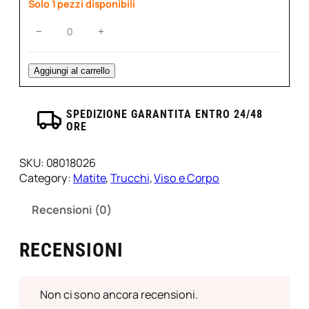
Solo 1 pezzi disponibili
Matita
−
+
Labbra
Waterproof
Prestige
Aggiungi al carrello
–
Emsibeth/Red
SPEDIZIONE GARANTITA ENTRO 24/48
Red
ORE
quantità
SKU:
08018026
Category:
Matite
, 
Trucchi
, 
Viso e Corpo
Recensioni (0)
RECENSIONI
Non ci sono ancora recensioni.