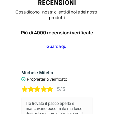
RECENSIONI
Cosa dicono i nostri clienti di noi e dei nostri
prodotti
Più di 4000 recensioni verificate
Guarda qui
Michele Milella
Ca
Proprietario verificato
5/5
Ho trovato il pacco aperto e
mancavano poco male ma forse
dovreste mettere più nastro per l