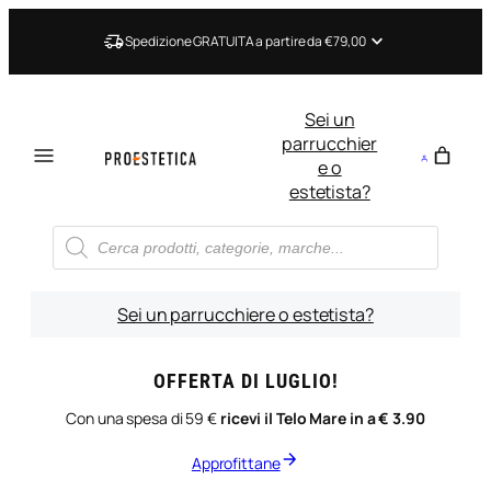
Vai
al
Spedizione GRATUITA a partire da €79,00
contenuto
Sei un
parrucchier
e o
estetista?
Ricerca
prodotti
Sei un parrucchiere o estetista?
OFFERTA DI LUGLIO!
Con una spesa di 59 €
ricevi il Telo Mare in a € 3.90
Approfittane