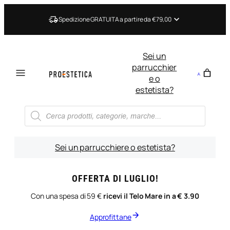
Vai
al
Spedizione GRATUITA a partire da €79,00
contenuto
Sei un
parrucchier
e o
estetista?
Ricerca
prodotti
Sei un parrucchiere o estetista?
OFFERTA DI LUGLIO!
Con una spesa di 59 €
ricevi il Telo Mare in a € 3.90
Approfittane